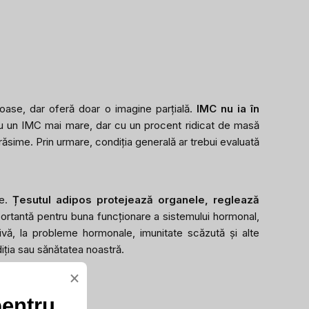
toase, dar oferă doar o imagine parțială.
IMC nu ia în
u un IMC mai mare, dar cu un procent ridicat de masă
ăsime. Prin urmare, condiția generală ar trebui evaluată
te.
Țesutul adipos protejează organele, reglează
ortantă pentru buna funcționare a sistemului hormonal,
rivă, la probleme hormonale, imunitate scăzută și alte
iția sau sănătatea noastră.
×
pentru