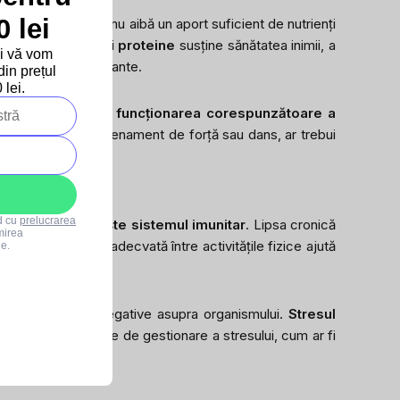
 lei
ii goale poate să nu aibă un aport suficient de nutrienți
simi sănătoase
și
proteine
susține sănătatea inimii, a
și vă vom
ță situațiilor stresante.
in prețul
lei.
ovascular, susține funcționarea corespunzătoare a
ers rapid, yoga, antrenament de forță sau dans, ar trebui
rd cu
prelucrarea
rgia și se întărește sistemul imunitar
. Lipsa cronică
mirea
ate. Regenerarea adecvată între activitățile fizice ajută
le.
g, aduce efecte negative asupra organismului.
Stresul
 imunitar
. Tehnicile de gestionare a stresului, cum ar fi