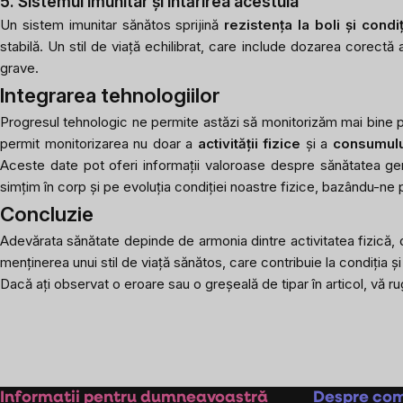
5. Sistemul imunitar și întărirea acestuia
Un sistem imunitar sănătos sprijină
rezistența la boli și condi
stabilă. Un stil de viață echilibrat, care include dozarea corectă a
grave.
Integrarea tehnologiilor
Progresul tehnologic ne permite astăzi să monitorizăm mai bine par
permit monitorizarea nu doar a
activității fizice
și a
consumulu
Aceste date pot oferi informații valoroase despre sănătatea g
simțim în corp și pe evoluția condiției noastre fizice, bazându-ne 
Concluzie
Adevărata sănătate depinde de armonia dintre activitatea fizică, d
menținerea unui stil de viață sănătos, care contribuie la condiția și
Dacă ați observat o eroare sau o greșeală de tipar în articol, vă 
Subsol
Informații pentru dumneavoastră
Despre co