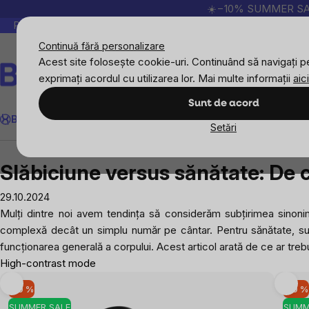
Treci
☀️−10% SUMMER SALE p
la
Peste 200.000 de recenzii verificate
Produsele no
conținut
Continuă fără personalizare
Acest site folosește cookie-uri. Continuând să navigați pe
exprimați acordul cu utilizarea lor. Mai multe informații
aici
Căutare
Sunt de acord
BrainMax
Sport
Imunitate
Femei
Bărbați
Copii
Obiective
Nou
Setări
Blog
Slăbiciune versus sănătate: De ce greutatea
Slăbiciune versus sănătate: De c
29.10.2024
Mulți dintre noi avem tendința să considerăm subțirimea sinoni
complexă decât un simplu număr pe cântar. Pentru sănătate, sunt i
funcționarea generală a corpului. Acest articol arată de ce ar treb
High-contrast mode
-10 %
-10 %
SUMMER SALE
SUMM