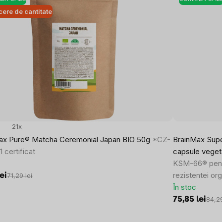
ere de cantitate
21x
ax Pure® Matcha Ceremonial Japan BIO 50g
*CZ-
BrainMax Sup
 certificat
capsule veget
KSM-66® pentru
rezistentei org
lei
71,29 lei
În stoc
75,85 lei
84,29