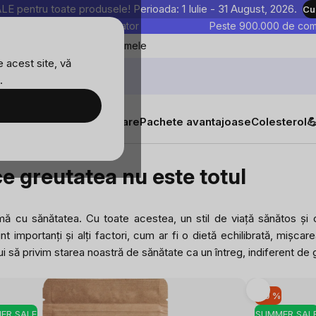
entru toate produsele! Perioada: 1 Iulie - 31 August, 2026.
Cu
astre sunt testate în laborator
Peste 900.000 de come
Blog
Favoritele mele
 acest site, vă
.
tăți
Suplimente alimentare
Pachete avantajoase
Colesterol

 nu este totul
e greutatea nu este totul
mă cu sănătatea. Cu toate acestea, un stil de viață sănătos și 
mportanți și alți factori, cum ar fi o dietă echilibrată, mișcarea
ui să privim starea noastră de sănătate ca un întreg, indiferent de
-10 %
ER SALE
SUMMER SAL