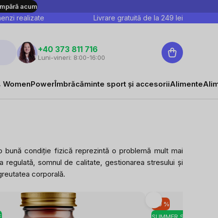
mpără acum
nzi realizate
Livrare gratuită de la
249
lei
Coş
+40 373 811 716
Luni-vineri: 8:00-16:00
de
cumpărături
 WomenPower
Îmbrăcăminte sport și accesorii
Alimente
Ali
o bună condiție fizică reprezintă o problemă mult mai
 regulată, somnul de calitate, gestionarea stresului și
 greutatea corporală.
-10 %
E
SUMMER SALE