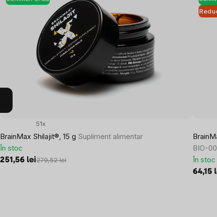
Reduc
51x
BrainMax Shilajit®, 15 g
Supliment alimentar
BrainM
În stoc
BIO-001
În stoc
251,56 lei
279,52 lei
64,15 