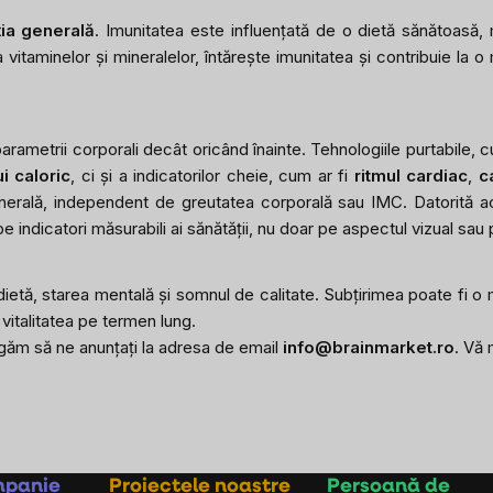
ția generală
. Imunitatea este influențată de o dietă sănătoasă,
 vitaminelor și mineralelor, întărește imunitatea și contribuie la o
ametrii corporali decât oricând înainte. Tehnologiile purtabile, c
i caloric
, ci și a indicatorilor cheie, cum ar fi
ritmul cardiac
,
c
enerală, independent de greutatea corporală sau IMC. Datorită 
pe indicatori măsurabili ai sănătății, nu doar pe aspectul vizual sa
ietă, starea mentală și somnul de calitate. Subțirimea poate fi o 
 vitalitatea pe termen lung.
rugăm să ne anunțați la adresa de email
info@brainmarket.ro
. Vă
mpanie
Proiectele noastre
Persoană de