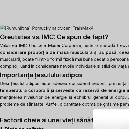
Greutatea vs. IMC: Ce spun de fapt?
Valoarea IMC (Indicele Masei Corporale) este o metodă frecvent
considerare proporția de masă musculară și adiposă
, cee
musculară, poate fi într-o formă fizică mai bună decât o persoană 
complex, luând în considerare nevoile individuale și stilul de viață 
Importanța țesutului adipos
Deși țesutul adipos este adesea considerat nedorit, prezența 
temperatura corporală și servește ca rezervă de energie în s
menținerea nivelurilor de energie și echilibrul general al corp
probleme de sănătate. Astfel, o cantitate optimă de grăsime permi
Factorii cheie ai unei vieți sănătoase care