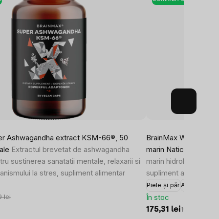
er Ashwagandha extract KSM-66®, 50
BrainMax Women Beau
ale
Extractul brevetat de ashwagandha
marin Naticol®, 1448
 sustinerea sanatatii mentale, relaxarii si
marin hidrolizat Natico
anismului la stres, supliment alimentar
supliment alimentar
Piele și păr
Aparat loco
În stoc
 lei
175,31 lei
194,80 lei