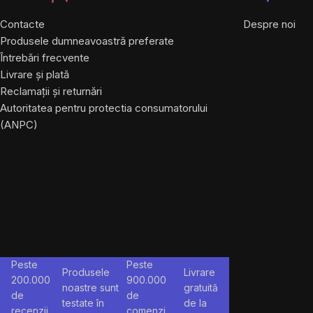
Contacte
Despre noi
Produsele dumneavoastră preferate
Întrebări frecvente
Livrare și plată
Reclamații și returnări
Autoritatea pentru protectia consumatorului
(ANPC)
Peste
Peste
Produsele
Livrare
200.000
900.000
noastre sunt
gratuită
de
de
testate în
de la
recenzii
comenzi