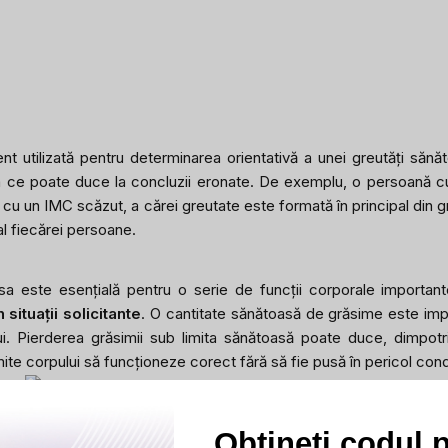
 utilizată pentru determinarea orientativă a unei greutăți sănă
a ce poate duce la concluzii eronate. De exemplu, o persoană c
cu un IMC scăzut, a cărei greutate este formată în principal din gr
al fiecărei persoane.
sa este esențială pentru o serie de funcții corporale importan
ituații solicitante
. O cantitate sănătoasă de grăsime este imp
ului. Pierderea grăsimii sub limita sănătoasă poate duce, dimpot
te corpului să funcționeze corect fără să fie pusă în pericol cond
 nu depind doar de greutate
Obțineți codul 