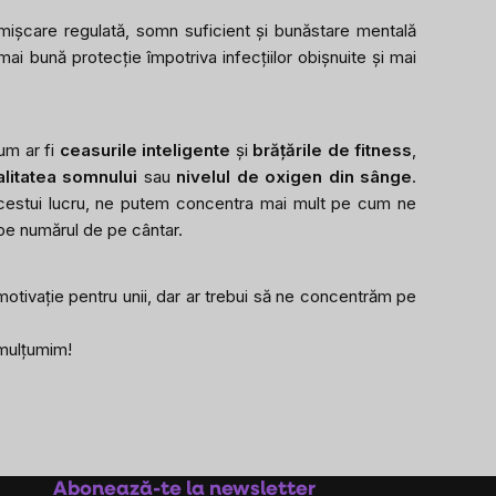
 mișcare regulată, somn suficient și bunăstare mentală
 mai bună protecție împotriva infecțiilor obișnuite și mai
um ar fi
ceasurile inteligente
și
brățările de fitness
,
alitatea somnului
sau
nivelul de oxigen din sânge
.
acestui lucru, ne putem concentra mai mult pe cum ne
u pe numărul de pe cântar.
motivație pentru unii, dar ar trebui să ne concentrăm pe
 mulțumim!
Abonează-te la newsletter