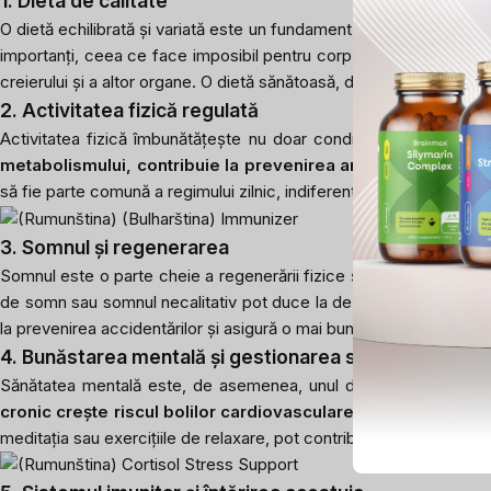
1. Dieta de calitate
O dietă echilibrată și variată este un fundament absolut. O persoan
importanți, ceea ce face imposibil pentru corp să funcționeze c
creierului și a altor organe. O dietă sănătoasă, de asemenea, reduce 
2. Activitatea fizică regulată
Activitatea fizică îmbunătățește nu doar condiția fizică, ci și rezi
metabolismului, contribuie la prevenirea anxietății și sprijin
să fie parte comună a regimului zilnic, indiferent de greutatea cor
3. Somnul și regenerarea
Somnul este o parte cheie a regenerării fizice și a echilibrului m
de somn sau somnul necalitativ pot duce la dezechilibre hormonale,
la prevenirea accidentărilor și asigură o mai bună rezistență la str
4. Bunăstarea mentală și gestionarea stresului
Sănătatea mentală este, de asemenea, unul dintre pilonii unei 
cronic crește riscul bolilor cardiovasculare, agravează cali
meditația sau exercițiile de relaxare, pot contribui semnificativ la 