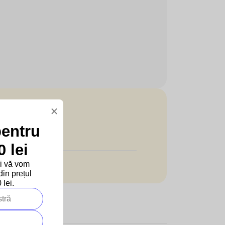
×
pentru
 lei
și vă vom
in prețul
lei.