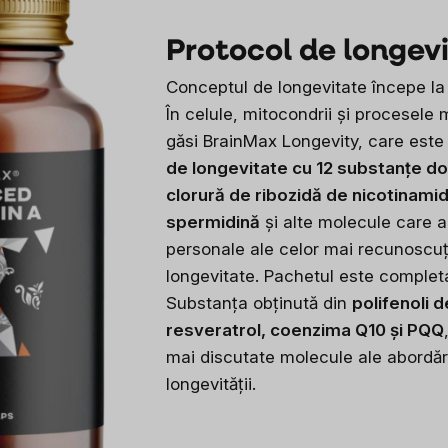
Protocol de longev
Conceptul de longevitate începe la 
În celule, mitocondrii și procesele 
găsi BrainMax Longevity, care est
de longevitate cu 12 substanțe dov
clorură de ribozidă de nicotinamid
spermidină
și alte molecule care a
personale ale celor mai recunoscuți
longevitate. Pachetul este complet
Substanța obținută din
polifenoli 
resveratrol, coenzima Q10 și PQQ
mai discutate molecule ale abordăr
longevității.