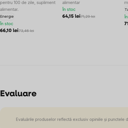
pentru 100 de zile, supliment
alimentar
m
alimentar.
În stoc
T
64,15 lei
Î
Energie
71,29 lei
În stoc
7
66,10 lei
73,46 lei
Evaluare
Evaluările produselor reflectă exclusiv opiniile și punctele 