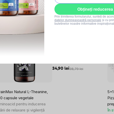
Obțineți reducerea
Prin trimiterea formularului, sunteți de aco
datelor dumneavoastră personale
și cu pri
buletinelor noastre informative inspiraționa
Produse asociate
-10 %
-10 %
-
SUMMER SALE
Berberină + Magneziu –
SUMMER SALE
S
Równowaga Metaboliczna
În stoc
34,90 lei
38,79 lei
rainMax Natural L-Theanine,
5+1
00 capsule vegetale
Piz
minoacid pentru inducerea
prep
ării de relaxare și vigilență
În 