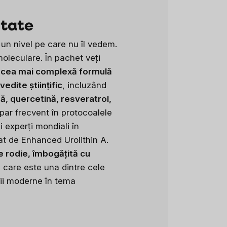
itate
un nivel pe care nu îl vedem.
moleculare. În pachet veți
e
cea mai complexă formulă
edite științific
, incluzând
ă, quercetină, resveratrol,
par frecvent în protocoalele
 experți mondiali în
at de Enhanced Urolithin A.
de rodie, îmbogățită cu
, care este una dintre cele
ii moderne în tema