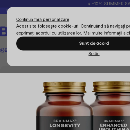
Treci
☀️−10% SUMMER SALE p
la
Peste 200.000 de recenzii verificate
Produsele no
conținut
Continuă fără personalizare
Acest site folosește cookie-uri. Continuând să navigați pe
exprimați acordul cu utilizarea lor. Mai multe informații
aici
BrainMax Longevity PLUS
Căutare
Sunt de acord
Prezentare generală
Descriere
Compoziție
Pro
BrainMax
Sport
Imunitate
Femei
Bărbați
Copii
Obiective
Nou
Setări
Obiective
Longevitate
BrainMax Longevity