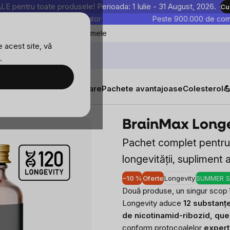
entru toate produsele! Perioada: 1 Iulie - 31 August, 2026.
Cu
astre sunt testate în laborator
Peste 900.000 de come
Blog
Favoritele mele
 acest site, vă
.
duse conexe
Evaluare
Discuție
Produse similare
tăți
Suplimente alimentare
Pachete avantajoase
Colesterol

 PLUS
BrainMax Longe
Pachet complet pentru a
longevității, supliment 
–10 %
Oferte
Longevity
SUMMER S
Două produse, un singur scop î
Longevity aduce
12 substanț
de nicotinamid-ribozid, que
conform protocoalelor
experț