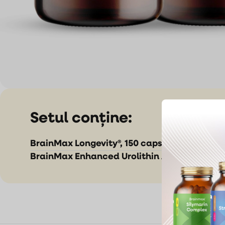
Setul conține:
BrainMax Longevity®, 150 capsule vegetale
BrainMax Enhanced Urolithin A, 60 capsule 