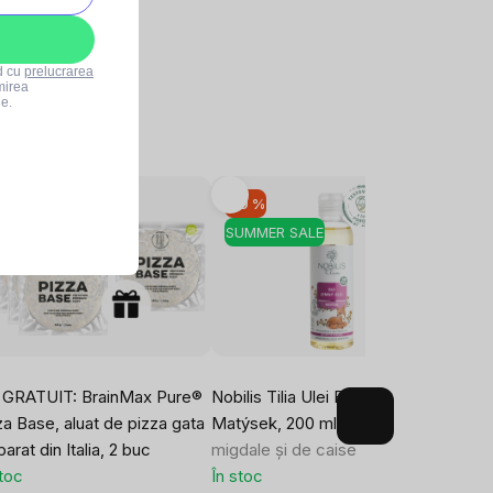
rd cu
prelucrarea
mirea
le.
10 %
-10 %
-10
UMMER SALE
SUMMER SALE
SUM
 GRATUIT: BrainMax Pure®
Nobilis Tilia Ulei BIO delicat
Natur
za Base, aluat de pizza gata
Matýsek, 200 ml
Ulei de
Floss
arat din Italia, 2 buc
migdale și de caise
45 b
stoc
În stoc
În st