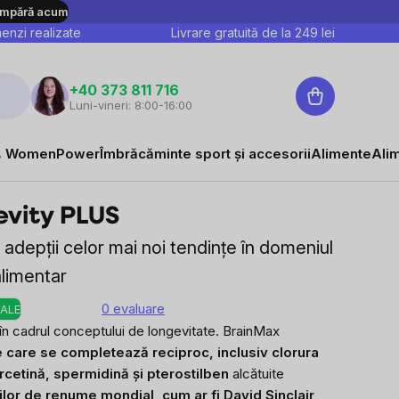
mpără acum
nzi realizate
Livrare gratuită de la
249
lei
Coş
+40 373 811 716
Luni-vineri: 8:00-16:00
de
cumpărături
485,46 lei
Adaugă în coș
Evaluare preţ:
 WomenPower
Îmbrăcăminte sport și accesorii
Alimente
Ali
vity PLUS
depții celor mai noi tendințe în domeniul
alimentar
0 evaluare
ALE
n cadrul conceptului de longevitate. BrainMax
e care se completează reciproc, inclusiv clorura
rcetină, spermidină și pterostilben
alcătuite
ilor de renume mondial, cum ar fi David Sinclair