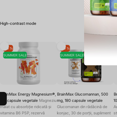
High-contrast mode
-10 %
-10 %
SUMMER SALE
SUMMER SALE
BrainMax Energy Magnesium®,
BrainMax Glucomannan, 500
B
100 capsule vegetale
Magneziu
mg, 180 capsule vegetale
1
malat cu absorbție ridicată și
Glucomanan din rădăcină de
A
vitamina B6 P5P, rezervă
konjac, 30 de porții, supliment
st