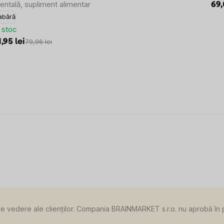
entală, supliment alimentar
69,
abără
n stoc
1,95 lei
79,96 lei
de vedere ale clienților. Compania BRAINMARKET s.r.o. nu aprobă în pre