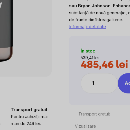
sau Bryan Johnson. Enhance
substanță de nouă generație, ca
de frunte din întreaga lume.
Informaţii detaliate
În stoc
539,41 lei
485,46 lei
p
Ad
Transport gratuit
Transport gratuit
Pentru achiziții mai
a
mari de 249 lei.
Vizualizare