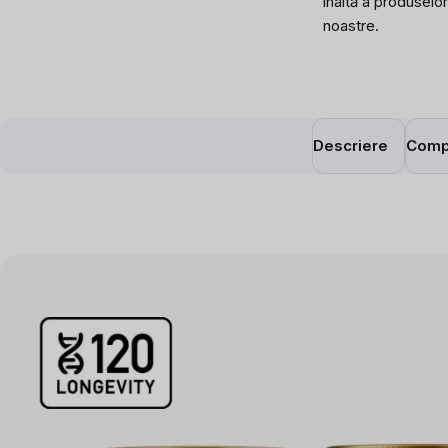
înaltă a produselor
noastre.
Descriere
Comp