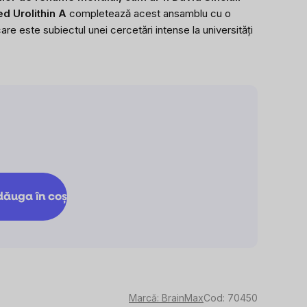
d Urolithin A
completează acest ansamblu cu o
re este subiectul unei cercetări intense la universități
Evaluare
reţ:
ăuga în coş
Marcă:
BrainMax
Cod:
70450