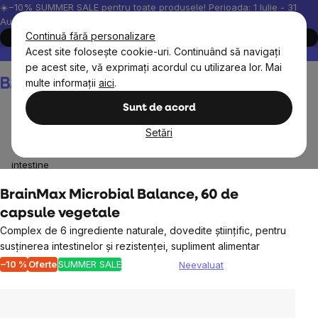
Treci
☀️−10% SUMMER SALE pentru toate produsele! Perioada: 1 Iulie - 31
August, 2026.
la
Continuă fără personalizare
Cumpără acum
conținut
Acest site folosește cookie-uri. Continuând să navigați
Peste 200.000 de recenzii verificate
Produsele noastre sunt testa
pe acest site, vă exprimați acordul cu utilizarea lor. Mai
Coş
multe informații
aici
.
de
cumpărături
Sunt de acord
Setări
BrainMax
BrainMax suplimente nutritive
Digestie și
intestine
BrainMax Microbial Balance, 60 de
capsule vegetale
Complex de 6 ingrediente naturale, dovedite științific, pentru
susținerea intestinelor și rezistenței, supliment alimentar
–10 %
Oferte
SUMMER SALE
Neevaluat
Evaluarea
medie
a
produsului