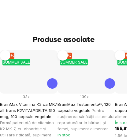
Produse asociate
–10 %
–10 %
–10 %
SUMMER SALE
SUMMER SALE
SUMMER 
33x
139x
BrainMax Vitamina K2 ca MK7
BrainMax Testamento®, 120
BrainMax T
all-trans K2VITAL®DELTA 150
capsule vegetale
Pentru
capsule ve
mcg, 100 capsule vegetale
susținerea sănătății sistemului
alimentar
Formă patentată de vitamina
reproducător la bărbați și
În stoc
K2 MK-7, cu absorbție și
femei, supliment alimentar
155,81 lei
utilizare ridicată, supliment
În stoc
Evaluare
1,56 lei / 1