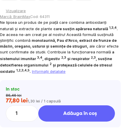
Vizualizare
Marcă:
BrainMax
Cod:
64311
Ne lipsea un produs de pe piață care combina antioxidanți
1,3,4
naturali și extracte de plante
care susțin apărarea naturală
.
De aceea ne-am creat pe al nostru! Această formulă susținută
științific combină
monolaurină, Pau d'Arco, extract de frunze de
măslin, oregano, usturoi și semințe de struguri,
ale căror efecte
sunt confirmate de studii. Contribuie la funcționarea normală
a
3,4
2,3
2,3
sistemului imunitar
, digestiv
și respirator
, susține
2
detoxifierea organismului
și protejează celulele de stresul
1,2,3,4,5
oxidativ
.
Informaţii detaliate
In stoc
86,46 lei
77,80 lei
1,30 lei / 1 capsulă
Evaluare
preţ:
Adăuga în coş