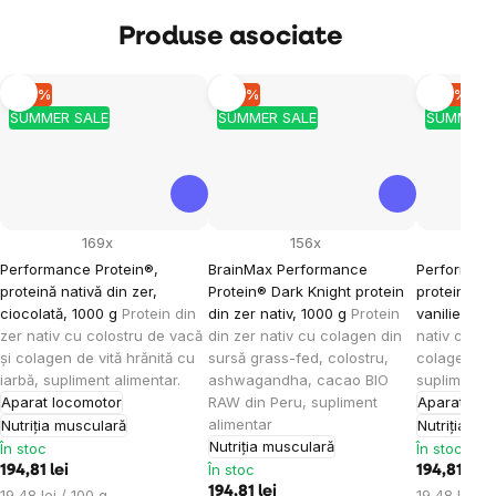
Produse asociate
–10 %
–10 %
–10 %
SUMMER SALE
SUMMER SALE
SUMMER 
169x
156x
Performance Protein®,
BrainMax Performance
Performanc
proteină nativă din zer,
Protein® Dark Knight protein
proteină nat
ciocolată, 1000 g
Protein din
din zer nativ, 1000 g
Protein
vanilie, 10
zer nativ cu colostru de vacă
din zer nativ cu colagen din
nativ cu co
și colagen de vită hrănită cu
sursă grass-fed, colostru,
colagen de 
iarbă, supliment alimentar.
ashwagandha, cacao BIO
supliment a
Aparat locomotor
RAW din Peru, supliment
Aparat loc
alimentar
Nutriția musculară
Nutriția mu
Nutriția musculară
În stoc
În stoc
În stoc
194,81 lei
194,81 lei
194,81 lei
Evaluare
Evaluare
19,48 lei / 100 g
19,48 lei / 