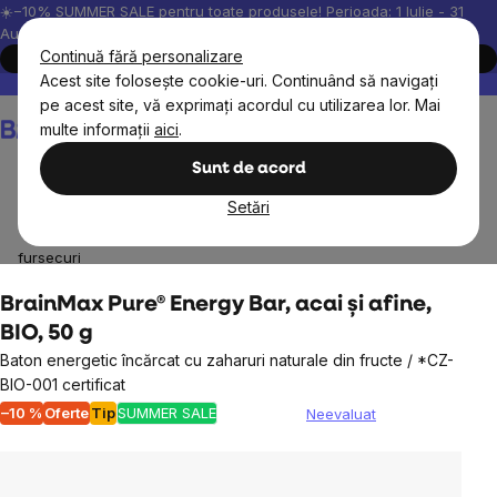
Treci
☀️−10% SUMMER SALE pentru toate produsele! Perioada: 1 Iulie - 31
August, 2026.
la
Continuă fără personalizare
Cumpără acum
conținut
Acest site folosește cookie-uri. Continuând să navigați
Peste 200.000 de recenzii verificate
Produsele noastre sunt testa
pe acest site, vă exprimați acordul cu utilizarea lor. Mai
Coş
multe informații
aici
.
de
cumpărături
Sunt de acord
Setări
Alimente
Gustări dulci și sărate
Batoane proteice și
fursecuri
BrainMax Pure® Energy Bar, acai și afine,
BIO, 50 g
Baton energetic încărcat cu zaharuri naturale din fructe / *CZ-
BIO-001 certificat
–10 %
Oferte
Tip
SUMMER SALE
Neevaluat
Evaluarea
medie
a
produsului