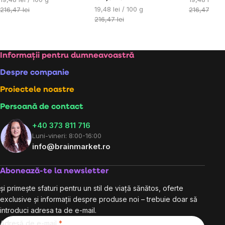
Evaluare
preţ:
19,48 lei / 100 g
preţ:
216,47 lei
216,47 lei
preţ:
216,47 lei
Subsol
Informații pentru dumneavoastră
Despre companie
Proiectele noastre
Persoană de contact
+40 373 811 716
Luni-vineri: 8:00-16:00
info@brainmarket.ro
Abonează-te la newsletter
și primește sfaturi pentru un stil de viață sănătos, oferte
exclusive și informații despre produse noi – trebuie doar să
introduci adresa ta de e-mail.
Adresă de e-mail