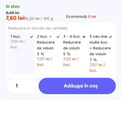
In stoc
8,45 lei
Economisiţi
0 lei
7,60 lei
15,20 lei / 100 g
Evaluare
preţ:
Reducere în funcţie de cantitate
1 buc.
2 buc. =
3 - 4 buc. =
5 sau mai
7,60 lei
/
Reducere
Reducere
multe buc.
buc.
de volum
de volum
= Reducere
3 %
5 %
de volum
7,37 lei
/
7,22 lei
/
7 %
buc.
buc.
7,07 lei
/
buc.
Adăuga în coş