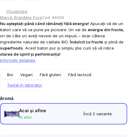
Vizualizare
Marcă:
BrainMax Pure
Cod:
66006
Nu așteptați până când rămâneți fără energie!
Apucați-vă de un
baton care vă va pune pe picioare. Un val de
energie din fructe
,
ori de câte ori aveți nevoie de un impuls – doar câteva
ingrediente naturale de calitate BIO.
Îndulcit cu fructe
și plină de
superfoods
. Acest baton pur și simplu știe cum să vă ridice
starea de spirit și performanța!
Informaţii detaliate
Bio
Vegan
Fără gluten
Fără lactoză
Testat în laborator
Aromă
Acai şi afine
Încă 2 variante
În stoc