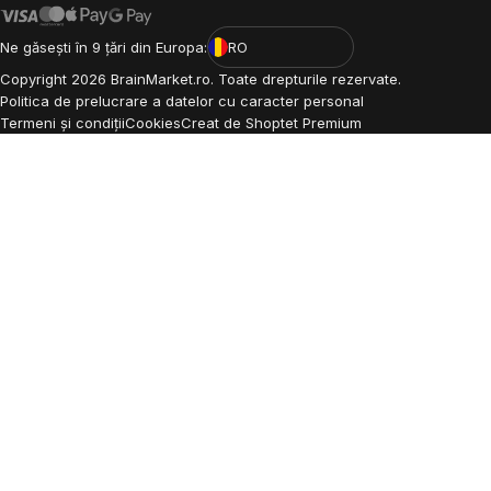
Ne găsești în 9 țări din Europa:
RO
Copyright
2026
BrainMarket.ro. Toate drepturile rezervate.
Politica de prelucrare a datelor cu caracter personal
Termeni și condiții
Cookies
Creat de Shoptet Premium