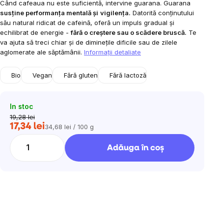
Când cafeaua nu este suficientă, intervine guarana. Guarana
0,0
susține performanța mentală și
vigilența.
Datorită conținutului
din
său natural ridicat de cafeină, oferă un impuls gradual și
5
echilibrat de energie -
fără o creștere sau o scădere bruscă.
Te
stele.
va ajuta să treci chiar și de diminețile dificile sau de zilele
aglomerate ale săptămânii.
Informaţii detaliate
Bio
Vegan
Fără gluten
Fără lactoză
In stoc
19,28 lei
17,34 lei
34,68 lei / 100 g
Evaluare
preţ:
Adăuga în coş