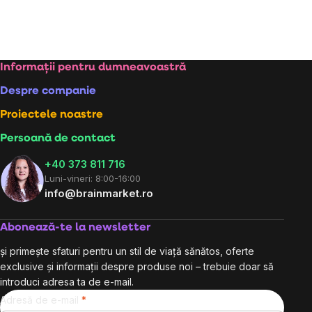
Subsol
Informații pentru dumneavoastră
Despre companie
Proiectele noastre
Persoană de contact
+40 373 811 716
Luni-vineri: 8:00-16:00
info@brainmarket.ro
Abonează-te la newsletter
și primește sfaturi pentru un stil de viață sănătos, oferte
exclusive și informații despre produse noi – trebuie doar să
introduci adresa ta de e-mail.
Adresă de e-mail