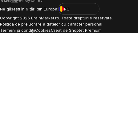
Ne găsești în 9 țări din Europa:
RO
Copyright
2026
BrainMarket.ro. Toate drepturile rezervate.
Politica de prelucrare a datelor cu caracter personal
Termeni și condiții
Cookies
Creat de Shoptet Premium