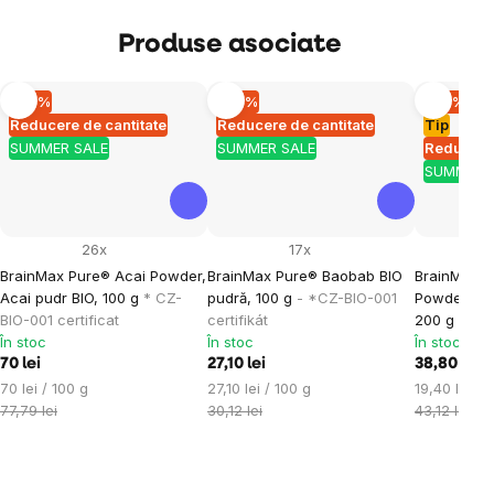
Produse asociate
–10 %
–10 %
–10 %
Reducere de cantitate
Reducere de cantitate
Tip
SUMMER SALE
SUMMER SALE
Reducere 
SUMMER 
26x
17x
BrainMax Pure® Acai Powder,
BrainMax Pure® Baobab BIO
BrainMax 
Acai pudr BIO, 100 g
* CZ-
pudră, 100 g
- *CZ-BIO-001
Powder, pu
BIO-001 certificat
certifikát
200 g
*CZ-
În stoc
În stoc
În stoc
70 lei
27,10 lei
38,80 lei
Evaluare
Evaluare
Evaluare
70 lei / 100 g
27,10 lei / 100 g
19,40 lei / 
preţ:
preţ:
preţ:
77,79 lei
30,12 lei
43,12 lei