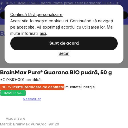
Treci
☀️−10% SUMMER SALE pentru toate produsele! Perioada: 1 Iulie - 31
August, 2026.
la
Continuă fără personalizare
Cumpără acum
conținut
Acest site folosește cookie-uri. Continuând să navigați
Peste 200.000 de recenzii verificate
Produsele noastre sunt testa
pe acest site, vă exprimați acordul cu utilizarea lor. Mai
Coş
multe informații
aici
.
de
cumpărături
Sunt de acord
Setări
BrainMax
BrainPure
BrainMax Pure® Guarana BIO pudră, 50 g
*CZ-BIO-001 certifikát
–10 %
Oferte
Reducere de cantitate
Imunitate
Energie
SUMMER SALE
Neevaluat
Evaluarea
medie
a
Vizualizare
produsului
Marcă:
BrainMax Pure
Cod:
99120
este