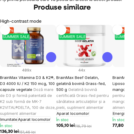
Produse similare
High-contrast mode
-10 %
-10 %
-10 %
SUMMER SALE
SUMMER SALE
SUMMER 
489x
44x
BrainMax Vitamina D3 & K2®,
BrainMax Beef Gelatin,
BrainMax K
D3 4000 IU / K2 150 mcg, 100
gelatină bovină Grass-fed,
Liposomal V
capsule vegetale
Doză mare
500 g
Gelatină bovină
mango, 15
de D3 și formă patentată de
certificată Grass-fed pentru
pentru cop
K2 sub formă de MK-7
sănătatea articulațiilor și a
mango, 30 
K2VITAL®DELTA, 100 de doze,
pielii, supliment alimentar
alimentar
supliment alimentar
Aparat locomotor
Energie
Imu
Imunitate
Aparat locomotor
În stoc
În stoc
În stoc
105,10 lei
116,79 lei
77,80 lei
86
136,30 lei
151,46 lei