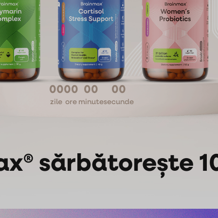
00
00
00
00
zile
ore
minute
secunde
x® sărbătorește 10