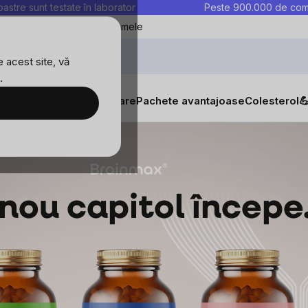
astre sunt testate în laborator
Peste 900.000 de come
Blog
Favoritele mele
 acest site, vă
.
tăți
Suplimente alimentare
Pachete avantajoase
Colesterol

nou capitol începe