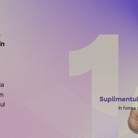
.
în
ia
em
Suplimentu
ul
în forma