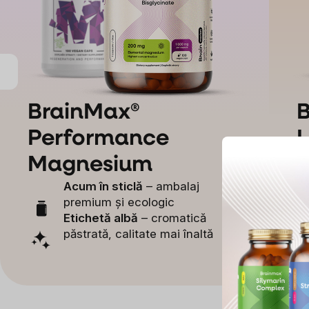
BrainMax®
Performance
L
Magnesium
V
Acum în sticlă
– ambalaj
premium și ecologic
Etichetă albă
– cromatică
păstrată, calitate mai înaltă