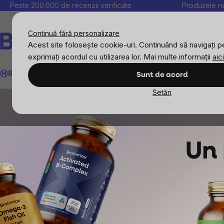
Treci
Peste 200.000 de recenzii verificate
Produsele no
la
conținut
Continuă fără personalizare
Acest site folosește cookie-uri. Continuând să navigați pe
exprimați acordul cu utilizarea lor. Mai multe informații
aici
Căutare
BrainMax
Sport
Imunitate
Femei
Bărbați
Copii
Obiective
Nou
Sunt de acord
Setări
Un 