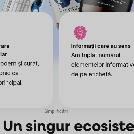
care
Informații care au sens
lar
Am triplat numărul
dern și curat,
elementelor informativ
conic ca
de pe etichetă.
rincipal.
Simplificăm
. Un singur ecosis