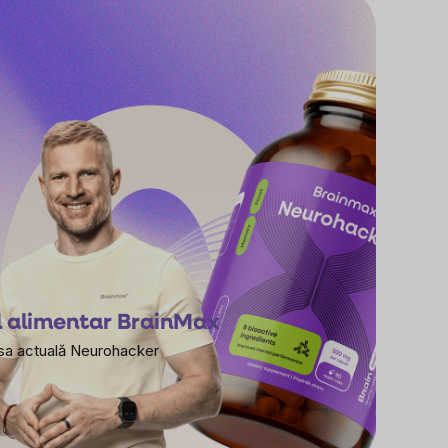
l alimentar BrainMax
 sa actuală Neurohacker