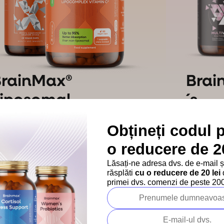
BrainMax®
Bra
iposomal
´s
itamin C
Mult
Obțineți codul 
Vitamina noastră C premium
și-
A 
o reducere de 20
a păstrat culoarea portocalie
de
tipică
și pe noua etichetă
de
Lăsați-ne adresa dvs. de e-mail 
În
răsplăti
cu o reducere de 20 lei
d
co
primei dvs. comenzi de peste 200 
Design nou