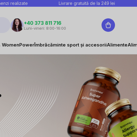
nzi realizate
Livrare gratuită de la
249
lei
Coş
+40 373 811 716
Luni-vineri: 8:00-16:00
de
cumpărături
 WomenPower
Îmbrăcăminte sport și accesorii
Alimente
Ali
.