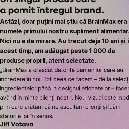
Un singur produs care
a pornit întregul brand.
Astăzi, doar puțini mai știu că BrainMax era
numele primului nostru supliment alimentar
Nici nu e de mirare. Au trecut deja 10 ani și, 
acest timp, am adăugat peste 1 000 de
produse proprii, atent selectate.
„BrainMax a crescut datorită oamenilor care au
încredere în noi. Tot ceea ce facem – de la selecț
ingredientelor până la designul etichetelor – fac
având în minte clienții noștri. Noul vizual este mod
prin care arătăm că ne ascultăm clienții și luăm
sfaturile lor în serios.”
Jiří Votava