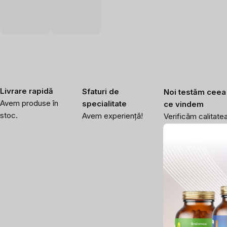
Livrare rapidă
Sfaturi de
Noi testăm ceea
Avem produse în
specialitate
ce vindem
stoc.
Avem experiență!
Verificăm calitate
înaltă a produselor
noastre.