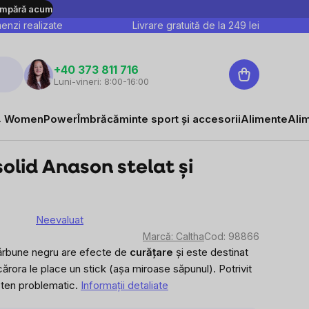
mpără acum
nzi realizate
Livrare gratuită de la
249
lei
Coş
+40 373 811 716
Luni-vineri: 8:00-16:00
de
cumpărături
 WomenPower
Îmbrăcăminte sport și accesorii
Alimente
Ali
olid Anason stelat și
Neevaluat
area
Marcă:
Caltha
Cod:
98866
e
ărbune negru are
efecte de
curățare
și este destinat
r cărora le place un stick (așa miroase săpunul). Potrivit
sului
i ten problematic.
Informaţii detaliate