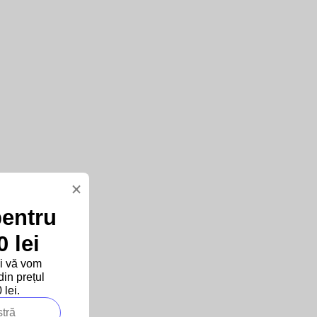
×
pentru
 lei
și vă vom
in prețul
lei.