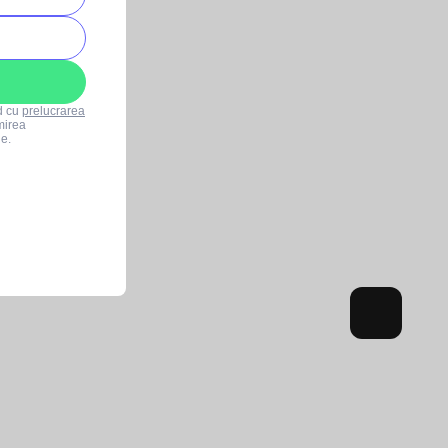
rd cu
prelucrarea
mirea
le.