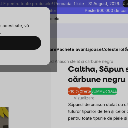
entru toate produsele! Perioada: 1 Iulie - 31 August, 2026.
Cu
astre sunt testate în laborator
Peste 900.000 de come
Blog
Favoritele mele
 acest site, vă
.
tăți
Suplimente alimentare
Pachete avantajoase
Colesterol

elor
Caltha, Săpun solid Anason stelat și cărbune negru
Caltha, Săpun s
cărbune negru
–10 %
Oferte
SUMMER SALE
Evalu
Vizualizare
medi
Săpunul de anason stelat cu c
a
tuturor tipurilor de ten și celo
produ
pentru toate tipurile de piele ș
este