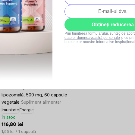
Produse asociate
Obțineți reducerea
–10 %
Bestseller
Prin trimiterea formularului, sunteți de aco
datelor dumneavoastră personale
și cu pri
SUMMER SALE
buletinelor noastre informative inspiraționa
244x
3
BrainMax Lipozomal Vitamin C®
UPGRADE, Vitamina C
lipozomală, 500 mg, 60 capsule
b
vegetale
Supliment alimentar
Imunitate
Energie
În stoc
116,80 lei
Evaluare
1,95 lei / 1 capsulă