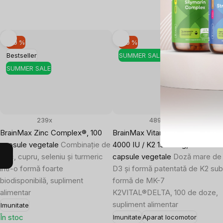
–10 %
–10 %
Bestseller
SUMMER SALE
SUMMER SALE
239x
489x
BrainMax Zinc Complex®, 100
BrainMax Vitamina D3 & K2®, D
capsule vegetale
Combinație de
4000 IU / K2 150 mcg, 100
zinc, cupru, seleniu și turmeric
capsule vegetale
Doză mare de
într-o formă foarte
D3 și formă patentată de K2 su
biodisponibilă, supliment
formă de MK-7
alimentar
K2VITAL®DELTA, 100 de doze,
supliment alimentar
Imunitate
În stoc
Imunitate
Aparat locomotor