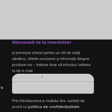
Abonează-te la newsletter
și primește sfaturi pentru un stil de viață
sănătos, oferte exclusive și informații despre
produse noi – trebuie doar să introduci adresa
ta de e-mail.
Adresă de e-mail
ro
Prin introducerea e-mailului dvs. sunteți de
acord cu
politica de confidențialitate