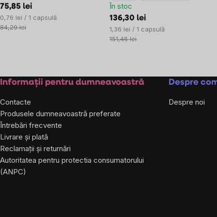
În stoc
75,85 lei
Evaluare
0,76 lei / 1 capsulă
136,30 lei
preţ:
84,29 lei
Evaluare
1,36 lei / 1 capsulă
preţ:
151,46 lei
Subsol
Informații pentru dumneavoastră
Despre co
Contacte
Despre noi
Produsele dumneavoastră preferate
Întrebări frecvente
Livrare și plată
Reclamații și returnări
Autoritatea pentru protectia consumatorului
(ANPC)