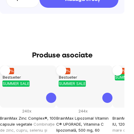
Produse asociate
–10 %
–10 %
–10 %
Bestseller
Bestseller
SUMMER 
SUMMER SALE
SUMMER SALE
240x
244x
BrainMax Zinc Complex®, 100
BrainMax Lipozomal Vitamin
BrainMax V
capsule vegetale
Combinație
C® UPGRADE, Vitamina C
IU, 120 cap
de zinc, cupru, seleniu și
lipozomală, 500 mg, 60
mare de vi