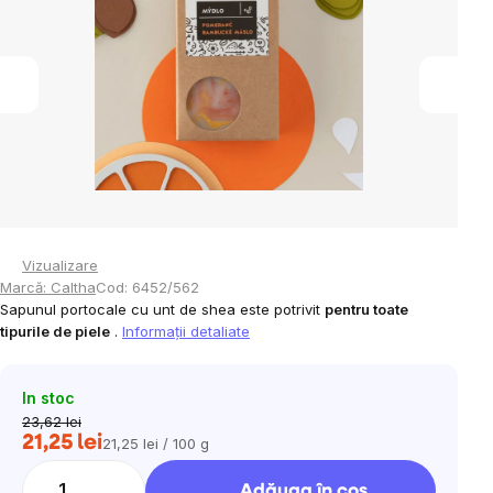
5
stele.
Vizualizare
Marcă:
Caltha
Cod:
6452/562
Sapunul portocale cu unt de shea este potrivit
pentru toate
tipurile de piele
.
Informaţii detaliate
In stoc
23,62 lei
21,25 lei
21,25 lei / 100 g
Evaluare
preţ:
Adăuga în coş