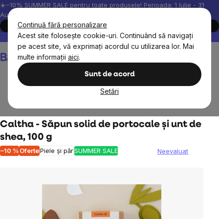
Treci
☀️−10% SUMMER SALE pentru toate produsele! Perioada: 1 Iulie - 31
August, 2026.
la
Continuă fără personalizare
Cumpără acum
conținut
Acest site folosește cookie-uri. Continuând să navigați
Peste 200.000 de recenzii verificate
Produsele noastre sunt testa
pe acest site, vă exprimați acordul cu utilizarea lor. Mai
Coş
multe informații
aici
.
de
cumpărături
Sunt de acord
Setări
Cosmetice naturale
Îngrijirea mâinilor și a picioarelor
Caltha - Săpun solid de portocale și unt de
shea, 100 g
–10 %
Oferte
Piele și păr
SUMMER SALE
Neevaluat
Evaluarea
medie
a
produsului
este
0,0
din