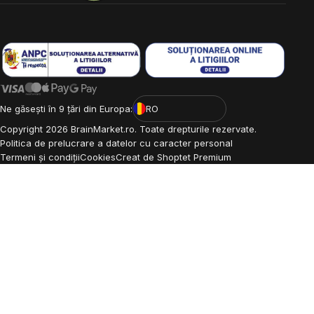
Ne găsești în 9 țări din Europa:
RO
Copyright
2026
BrainMarket.ro. Toate drepturile rezervate.
Politica de prelucrare a datelor cu caracter personal
Termeni și condiții
Cookies
Creat de Shoptet Premium