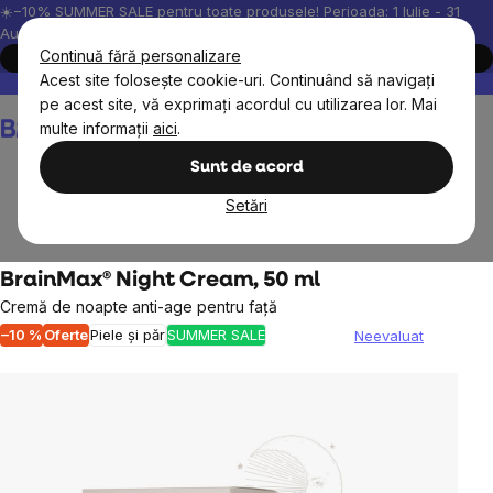
Treci
☀️−10% SUMMER SALE pentru toate produsele! Perioada: 1 Iulie - 31
August, 2026.
la
Continuă fără personalizare
Cumpără acum
conținut
Acest site folosește cookie-uri. Continuând să navigați
Peste 200.000 de recenzii verificate
Produsele noastre sunt testa
pe acest site, vă exprimați acordul cu utilizarea lor. Mai
Coş
multe informații
aici
.
de
cumpărături
Sunt de acord
Setări
Cosmetice naturale
Îngrijirea feței și a buzelor
BrainMax® Night Cream, 50 ml
Cremă de noapte anti-age pentru față
–10 %
Oferte
Piele și păr
SUMMER SALE
Neevaluat
Evaluarea
medie
a
produsului
este
0,0
din