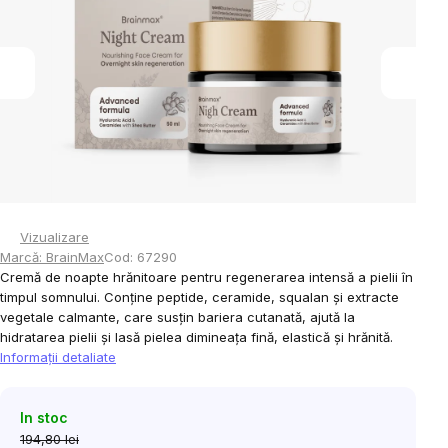
5
stele.
Vizualizare
Marcă:
BrainMax
Cod:
67290
Cremă de noapte hrănitoare pentru regenerarea intensă a pielii în
timpul somnului. Conține peptide, ceramide, squalan și extracte
vegetale calmante, care susțin bariera cutanată, ajută la
hidratarea pielii și lasă pielea dimineața fină, elastică și hrănită.
Informaţii detaliate
In stoc
194,80 lei