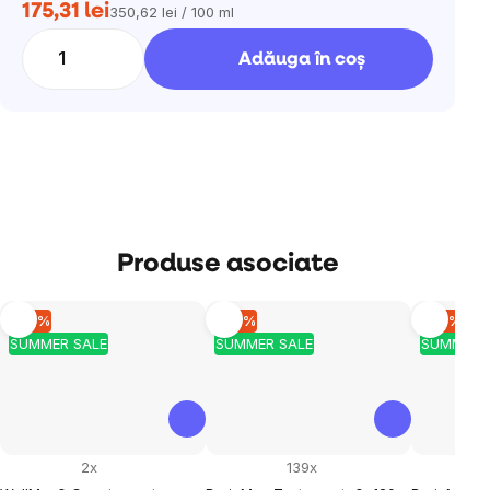
175,31 lei
350,62 lei / 100 ml
Evaluare
preţ:
Adăuga în coş
Produse asociate
–10 %
–10 %
–10 %
SUMMER SALE
SUMMER SALE
SUMMER 
2x
139x