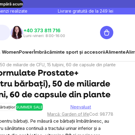
mpără acum
nzi realizate
Livrare gratuită de la
249
lei
Coş
+40 373 811 716
Luni-vineri: 8:00-16:00
de
cumpărături
 WomenPower
Îmbrăcăminte sport și accesorii
Alimente
Ali
 50 de miliarde de CFU, 15 tulpini, 60 de capsule din plante
formulate Prostate+
tru bărbați), 50 de miliarde
ni, 60 de capsule din plante
Neevaluat
ărbaților
SUMMER SALE
Evaluarea
Marcă:
Garden of life
Cod:
98778
medie
entru bărbați.
Pe măsură ce bărbații îmbătrânesc, au
a
u sănătatea continuă a tractului urinar inferior și a
produsului