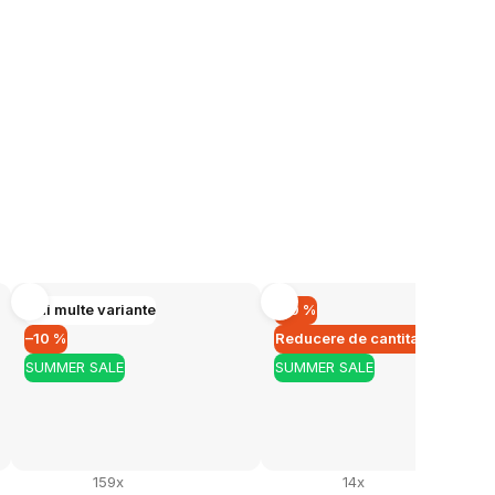
×
pentru
 lei
și vă vom
in prețul
Mai multe variante
–10 %
lei.
–10 %
Reducere de cantitate
SUMMER SALE
SUMMER SALE
rd cu
prelucrarea
159x
14x
mirea