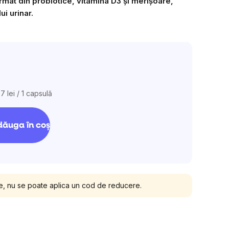
mat din probiotice, vitamina D3 și merișoare,
este
ui urinar.
0,0
din
5
stele.
7 lei / 1 capsulă
aluare
ţ:
ăuga în coş
e, nu se poate aplica un cod de reducere.