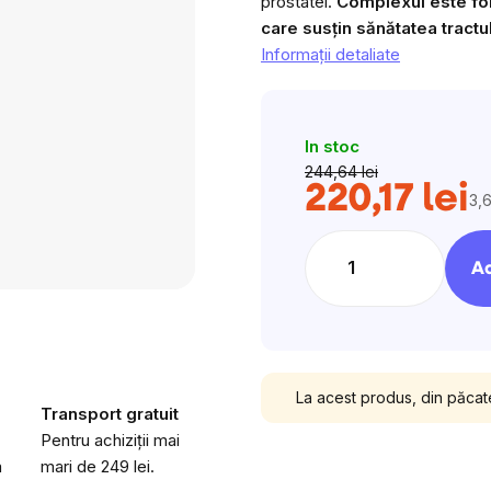
prostatei.
Complexul este for
care susțin sănătatea tractul
Informaţii detaliate
In stoc
244,64 lei
220,17 lei
3,6
Ev
pre
Ad
La acest produs, din păcat
Transport gratuit
Pentru achiziții mai
a
mari de 249 lei.