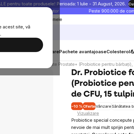
entru toate produsele! Perioada: 1 Iulie - 31 August, 2026.
Cu
astre sunt testate în laborator
Peste 900.000 de come
Blog
Favoritele mele
 acest site, vă
.
tăți
Suplimente alimentare
Pachete avantajoase
Colesterol

Dr. Probiotice formulate Prostate+ (Probiotice pentru bărbați),
Dr. Probiotice 
(Probiotice pen
de CFU, 15 tulpi
–10 %
Oferte
Vânzare
Sănătatea b
Vizualizare
Probiotice special concepute p
nevoie de mai mult sprijin pentr