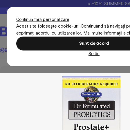
Treci
☀️−10% SUMMER SALE p
la
Peste 200.000 de recenzii verificate
Produsele no
conținut
Continuă fără personalizare
Acest site folosește cookie-uri. Continuând să navigați pe
exprimați acordul cu utilizarea lor. Mai multe informații
aici
Căutare
Sunt de acord
BrainMax
Sport
Imunitate
Femei
Bărbați
Copii
Obiective
Nou
Setări
Obiective
Digestie
Probiotice și Prebiotice