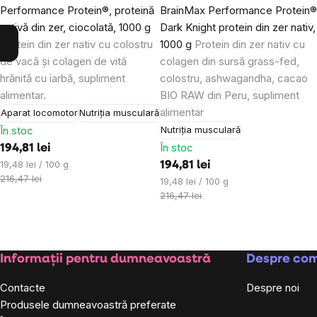
Performance Protein®, proteină
BrainMax Performance Protein
nativă din zer, ciocolată, 1000 g
Dark Knight protein din zer nativ,
Protein din zer nativ cu colostru
1000 g
Protein din zer nativ cu
de vacă și colagen de vită
colagen din sursă grass-fed,
hrănită cu iarbă, supliment
colostru, ashwagandha, cacao
alimentar.
BIO RAW din Peru, supliment
alimentar
Aparat locomotor
Nutriția musculară
În stoc
Nutriția musculară
În stoc
194,81 lei
Evaluare
19,48 lei / 100 g
194,81 lei
preţ:
216,47 lei
Evaluare
19,48 lei / 100 g
preţ:
216,47 lei
Subsol
Informații pentru dumneavoastră
Despre co
Contacte
Despre noi
Produsele dumneavoastră preferate