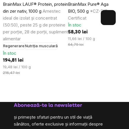
BrainMax LAUF® Protein, protein
BrainMax Pure® Agave Inulin
le.
din zer nativ, 1000 g
Amestec
BIO, 500 g
*CZ-BIO-001
ideal de izolat și concentrat
Certificat
(50:50), peste 25 g de proteine
În stoc
per porție, 28 de porții, supliment
58,30 lei
alimentar
Evaluare
11,66 lei / 100 g
preţ:
64,79 lei
Regenerare
Nutriția musculară
În stoc
194,81 lei
Evaluare
19,48 lei / 100 g
preţ:
216,47 lei
Abonează-te la newsletter
și primește sfaturi pentru un stil de viață
sănătos, oferte exclusive și informații despre