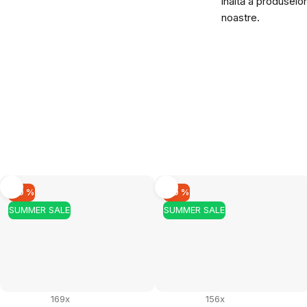
înaltă a produselor
noastre.
–10 %
–10 %
SUMMER SALE
SUMMER SALE
169x
156x