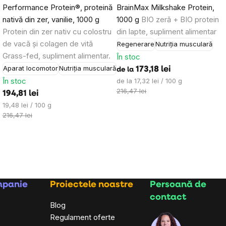
®
Performance Protein®, proteină
BrainMax Milkshake Protein,
buletinelor noastre informative inspiraționa
nativă din zer, vanilie, 1000 g
1000 g
BIO zeră + BIO protein
Protein din zer nativ cu colostru
din lapte, supliment alimentar
de vacă și colagen de vită
Regenerare
Nutriția musculară
Grass-fed, supliment alimentar.
În stoc
Aparat locomotor
Nutriția musculară
173,18 lei
de la
În stoc
Evaluare
de la 17,32 lei / 100 g
preţ:
216,47 lei
194,81 lei
Evaluare
19,48 lei / 100 g
preţ:
216,47 lei
mpanie
Proiectele noastre
Persoană de
contact
Blog
Regulament oferte