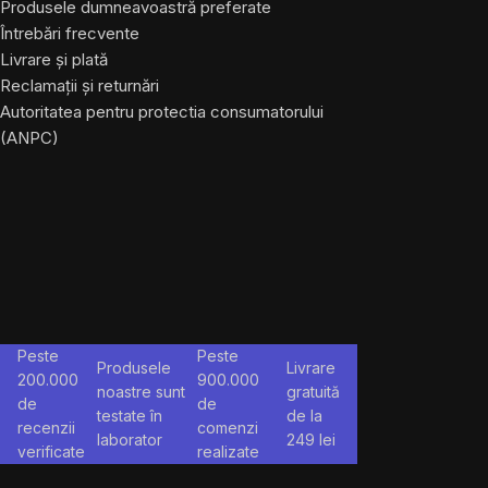
Produsele dumneavoastră preferate
Întrebări frecvente
Livrare și plată
Reclamații și returnări
Autoritatea pentru protectia consumatorului
(ANPC)
Peste
Peste
Produsele
Livrare
200.000
900.000
noastre sunt
gratuită
de
de
testate în
de la
recenzii
comenzi
laborator
249
lei
verificate
realizate