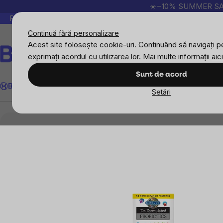
Treci
☀️−10% SUMMER SALE p
la
Peste 200.000 de recenzii verificate
Produsele no
conținut
Continuă fără personalizare
Acest site folosește cookie-uri. Continuând să navigați pe
exprimați acordul cu utilizarea lor. Mai multe informații
aici
Căutare
Sunt de acord
BrainMax
Sport
Imunitate
Femei
Bărbați
Copii
Obiective
Nou
Setări
Obiective
Digestie
Probiotice și Prebiotice