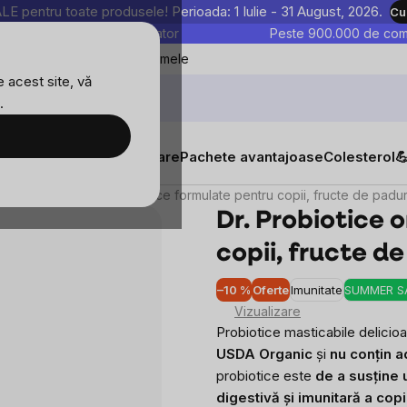
entru toate produsele! Perioada: 1 Iulie - 31 August, 2026.
Cu
astre sunt testate în laborator
Peste 900.000 de come
Blog
Favoritele mele
 acest site, vă
.
tăți
Suplimente alimentare
Pachete avantajoase
Colesterol

Dr. Probiotice organice formulate pentru copii, fructe de padur
Dr. Probiotice 
copii, fructe d
–10 %
Oferte
Imunitate
SUMMER S
Vizualizare
Probiotice masticabile delici
USDA Organic
și
nu conțin a
probiotice este
de a susține
digestivă și imunitară a copi