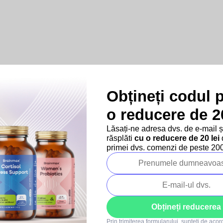
Obțineți codul 
Produse asociate
o reducere de 20
Lăsați-ne adresa dvs. de e-mail 
răsplăti
cu o reducere de 20 lei
d
–10 %
Mai multe variante
primei dvs. comenzi de peste 200 
SUMMER SALE
–10 %
SUMMER SALE
Obțineți reducerea
5x
3x
Prin trimiterea formularului, sunteți de aco