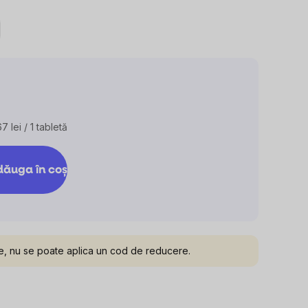
0,0
din
5
stele.
7 lei / 1 tabletă
aluare
ţ:
ăuga în coş
e, nu se poate aplica un cod de reducere.