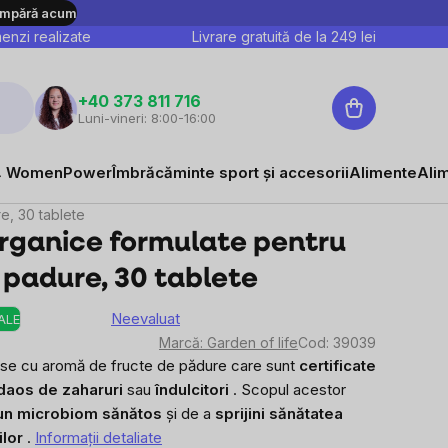
mpără acum
nzi realizate
Livrare gratuită de la
249
lei
Coş
+40 373 811 716
Luni-vineri: 8:00-16:00
de
cumpărături
 WomenPower
Îmbrăcăminte sport și accesorii
Alimente
Ali
e, 30 tablete
organice formulate pentru
e padure, 30 tablete
Neevaluat
ALE
Evaluarea
Marcă:
Garden of life
Cod:
39039
medie
oase cu aromă de fructe de pădure care sunt
certificate
a
daos de zaharuri
sau
îndulcitori
. Scopul acestor
produsului
 un microbiom sănătos
și de a
sprijini sănătatea
este
ilor
.
Informaţii detaliate