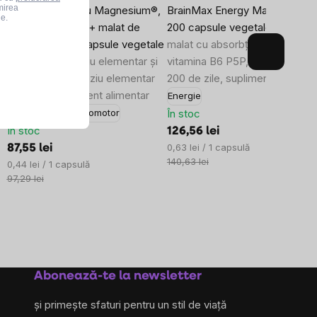
mirea
BrainMax Potasiu Magnesium®,
BrainMax Energy Magnesium®
le.
citrat de potasiu + malat de
200 capsule vegetale
Magnezi
magneziu, 200 capsule vegetale
malat cu absorbție ridicată și
100 mg de potasiu elementar și
vitamina B6 P5P, rezervă pentr
60 mg de magneziu elementar
200 de zile, supliment alimenta
per doză, supliment alimentar
Energie
În stoc
Energie
Aparat locomotor
În stoc
126,56 lei
Evaluare
0,63 lei / 1 capsulă
87,55 lei
preţ:
140,63 lei
Evaluare
0,44 lei / 1 capsulă
preţ:
97,29 lei
Abonează-te la newsletter
și primește sfaturi pentru un stil de viață