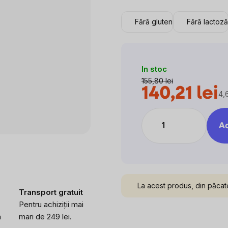
Fără gluten
Fără lactoză
In stoc
155,80 lei
140,21 lei
4,6
Ev
pre
Ad
La acest produs, din păcat
Transport gratuit
Pentru achiziții mai
a
mari de 249 lei.