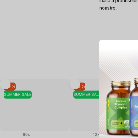
înaltă a produselor
noastre.
–10 %
–10 %
SUMMER SALE
SUMMER SALE
66x
42x