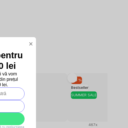
×
pentru
 lei
și vă vom
in prețul
–10 %
–10 %
lei.
SUMMER SALE
Bestseller
SUMMER SALE
94x
467x
rd cu
prelucrarea