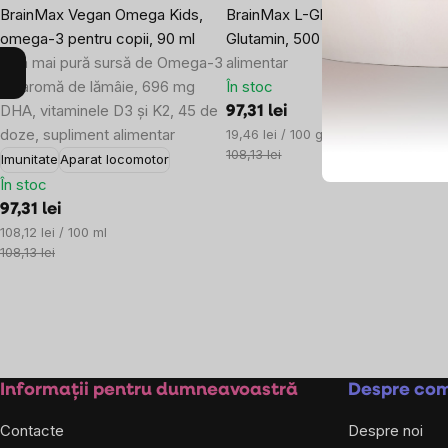
BrainMax Vegan Omega Kids,
BrainMax L-Glutamine, L-
omega-3 pentru copii, 90 ml
Glutamin, 500 g
Supliment
Cea mai pură sursă de Omega-3
alimentar
cu aromă de lămâie, 696 mg
În stoc
DHA, vitaminele D3 și K2, 45 de
97,31 lei
doze, supliment alimentar
Evaluare
19,46 lei / 100 g
preţ:
108,13 lei
Imunitate
Aparat locomotor
În stoc
97,31 lei
Evaluare
108,12 lei / 100 ml
preţ:
108,13 lei
Subsol
Informații pentru dumneavoastră
Despre co
Contacte
Despre noi