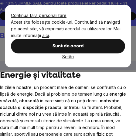
Treci
☀️−10% SUMMER SALE pentru toate produsele! Perioada: 1 Iulie - 31
August, 2026.
la
Continuă fără personalizare
Cumpără acum
conținut
Acest site folosește cookie-uri. Continuând să navigați
Peste 200.000 de recenzii verificate
Produsele noastre sunt testa
pe acest site, vă exprimați acordul cu utilizarea lor. Mai
Coş
multe informații
aici
.
de
cumpărături
Sunt de acord
Setări
BrainMax
BrainPure
Tincturi
Energie și vitalitate
Energie și vitalitate
În zilele noastre, un procent mare de oameni se confruntă cu o
lipsă de energie. Dacă ai probleme pe termen lung cu
energie
scăzută, oboseală
în care simți că nu poți dormi,
motivație
scăzută și dispoziție proastă
, ar trebui să fii atent. Probabil,
niciunul dintre noi nu vrea să intre în această spirală răsucită,
oboseală și excesul ulterior de stimulente. La urma urmei, va
dura mult mai mult timp pentru a reveni la echilibru. În mod
similar, sportivii sau persoanele care sunt active fizic pot