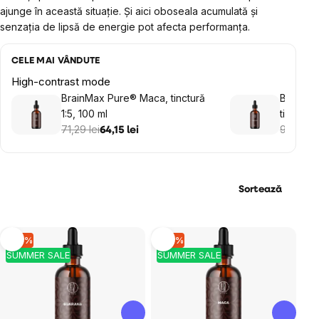
ajunge în această situație. Și aici oboseala acumulată și
senzația de lipsă de energie pot afecta performanța.
CELE MAI VÂNDUTE
High-contrast mode
BrainMax Pure® Maca, tinctură
BrainMa
1:5, 100 ml
tinctură 
71,29 lei
97,29 le
64,15 lei
Sortează
Listă
–10 %
–10 %
SUMMER SALE
SUMMER SALE
produse