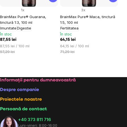
1x
3x
BrainMax Pure® Guarana,
BrainMax Pure® Maca, tinctură
tinctură 1:3, 100 ml
1:5, 100 ml
Imunitate
Digestie
Fertilitatea
În stoc
În stoc
87,55 lei
64,15 lei
Evaluare
Evaluare
87,55 lei / 100 ml
64,15 lei / 100 ml
preţ:
preţ:
97,29 lei
71,29 lei
Controlul
listărilor
Subsol
Informații pentru dumneavoastră
Despre companie
Proiectele noastre
Persoană de contact
+40 373 811 716
Luni-vineri: 8:00-16:00