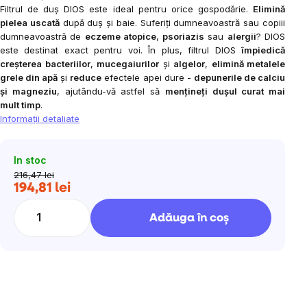
Filtrul de duș DIOS este ideal pentru orice gospodărie.
Elimină
pielea uscată
după duș și baie. Suferiți dumneavoastră sau copiii
dumneavoastră de
eczeme atopice
,
psoriazis
sau
alergii
? DIOS
este destinat exact pentru voi. În plus, filtrul DIOS
împiedică
creșterea bacteriilor
,
mucegaiurilor
și
algelor
,
elimină metalele
grele din apă
și
reduce
efectele apei dure -
depunerile de calciu
și magneziu
, ajutându-vă astfel să
mențineți dușul curat mai
mult timp
.
Informaţii detaliate
In stoc
216,47 lei
194,81 lei
Evaluare
preţ:
Adăuga în coş