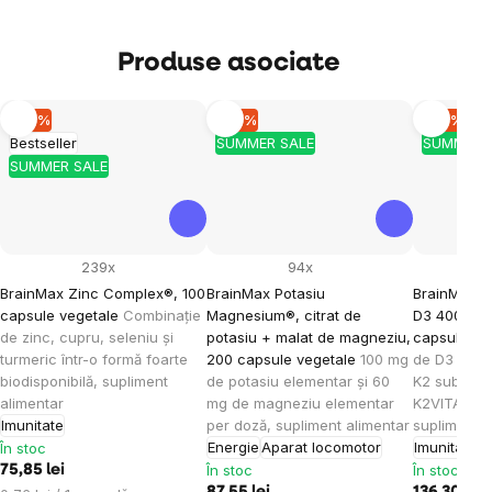
Produse asociate
–10 %
–10 %
–10 %
Bestseller
SUMMER SALE
SUMMER 
SUMMER SALE
239x
94x
BrainMax Zinc Complex®, 100
BrainMax Potasiu
BrainMax V
capsule vegetale
Combinație
Magnesium®, citrat de
D3 4000 IU 
de zinc, cupru, seleniu și
potasiu + malat de magneziu,
capsule ve
turmeric într-o formă foarte
200 capsule vegetale
100 mg
de D3 și fo
biodisponibilă, supliment
de potasiu elementar și 60
K2 sub for
alimentar
mg de magneziu elementar
K2VITAL®DE
Imunitate
per doză, supliment alimentar
supliment a
Energie
Aparat locomotor
Imunitate
A
În stoc
În stoc
În stoc
75,85 lei