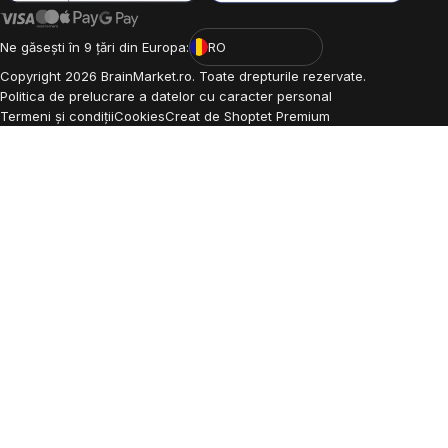
Ne găsești în 9 țări din Europa:
RO
Copyright
2026
BrainMarket.ro. Toate drepturile rezervate.
Politica de prelucrare a datelor cu caracter personal
Termeni și condiții
Cookies
Creat de Shoptet Premium