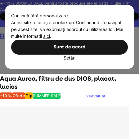
Treci
☀️−10% SUMMER SALE pentru toate produsele! Perioada: 1 Iulie - 31
August, 2026.
la
Continuă fără personalizare
Cumpără acum
conținut
Acest site folosește cookie-uri. Continuând să navigați
Peste 200.000 de recenzii verificate
Produsele noastre sunt testa
pe acest site, vă exprimați acordul cu utilizarea lor. Mai
Coş
multe informații
aici
.
de
cumpărături
Sunt de acord
Setări
Pentru acasă
Filtre de apă și ceainice
Aqua Aurea, filtru de dus DIOS, placat,
lucios
–10 %
Oferte
Tip
SUMMER SALE
Neevaluat
Evaluarea
medie
a
produsului
este
0,0
din