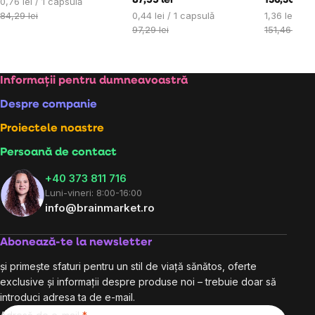
Evaluare
87,55 lei
136,30 lei
0,76 lei / 1 capsulă
preţ:
Evaluare
Evaluare
84,29 lei
0,44 lei / 1 capsulă
1,36 lei / 1
preţ:
preţ:
97,29 lei
151,46 lei
Subsol
Informații pentru dumneavoastră
Despre companie
Proiectele noastre
Persoană de contact
+40 373 811 716
Luni-vineri: 8:00-16:00
info@brainmarket.ro
Abonează-te la newsletter
și primește sfaturi pentru un stil de viață sănătos, oferte
exclusive și informații despre produse noi – trebuie doar să
introduci adresa ta de e-mail.