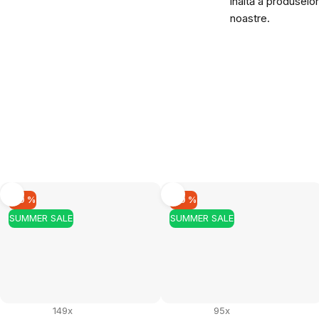
înaltă a produselor
noastre.
–10 %
–10 %
SUMMER SALE
SUMMER SALE
149x
95x