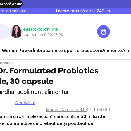
mpără acum
nzi realizate
Livrare gratuită de la
249
lei
Coş
+40 373 811 716
Luni-vineri: 8:00-16:00
de
cumpărături
 WomenPower
Îmbrăcăminte sport și accesorii
Alimente
Ali
capsule
Dr. Formulated Probiotics
de, 30 capsule
ndha, supliment alimentar
Neevaluat
area
Marcă:
Garden of life
Cod:
69369
e
ormulă unică „triple-action” care conține
50 miliarde
rse,
completate cu prebiotice și postbiotice
.
sului