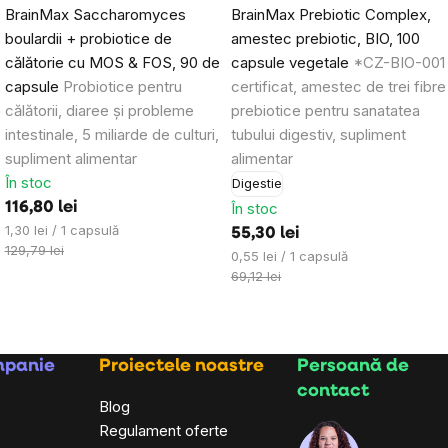
BrainMax Saccharomyces
BrainMax Prebiotic Complex,
boulardii + probiotice de
amestec prebiotic, BIO, 100
călătorie cu MOS & FOS, 90 de
capsule vegetale
*CZ-BIO-001
capsule
Probiotice pentru
certificat, amestec de trei fibre
călătorii, diaree și probleme
prebiotice pentru sanatatea
intestinale, 5 miliarde de culturi,
tubului digestiv, supliment
supliment alimentar
alimentar
În stoc
Digestie
116,80 lei
În stoc
Evaluare
1,30 lei / 1 capsulă
55,30 lei
preţ:
129,79 lei
Evaluare
0,55 lei / 1 capsulă
preţ:
69,12 lei
mpanie
Proiectele noastre
Persoană de
contact
Blog
Regulament oferte