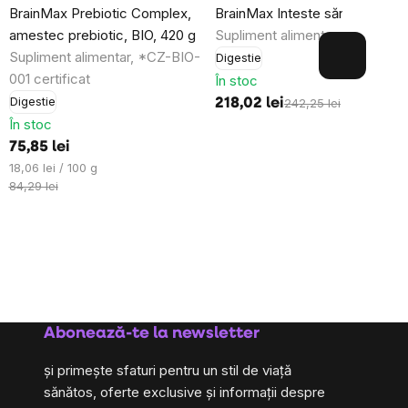
BrainMax Prebiotic Complex,
BrainMax Inteste sănătoase
amestec prebiotic, BIO, 420 g
Supliment alimentar
Supliment alimentar, *CZ-BIO-
Digestie
001 certificat
În stoc
Digestie
218,02 lei
242,25 lei
În stoc
75,85 lei
Evaluare
18,06 lei / 100 g
preţ:
84,29 lei
Abonează-te la newsletter
și primește sfaturi pentru un stil de viață
sănătos, oferte exclusive și informații despre