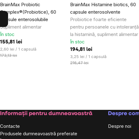
BrainMax Probiotic
BrainMax Histamine biotics, 60
Complex®(Probiotice), 60
capsule enterosolvente
capsule enterosolubile
Probiotice foarte eficiente
Supliment alimentar
pentru persoanele cu intoleranță
În stoc
la histamină, supliment alimentar
În stoc
155,81 lei
Evaluare
2,60 lei / 1 capsulă
194,81 lei
preţ:
173,13 lei
Evaluare
3,25 lei / 1 capsulă
preţ:
216,47 lei
Subsol
Informații pentru dumneavoastră
Despre co
Contacte
Despre noi
Produsele dumneavoastră preferate