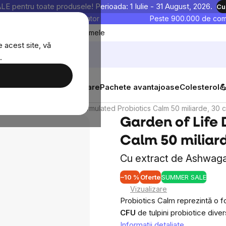
entru toate produsele! Perioada: 1 Iulie - 31 August, 2026.
Cu
astre sunt testate în laborator
Peste 900.000 de come
Blog
Favoritele mele
 acest site, vă
.
tăți
Suplimente alimentare
Pachete avantajoase
Colesterol

Garden of Life Dr. Formulated Probiotics Calm 50 miliarde, 30 
Garden of Life 
Calm 50 miliar
Cu extract de Ashwaga
–10 %
Oferte
SUMMER SALE
Evalu
Vizualizare
medi
Probiotics Calm reprezintă o f
a
CFU
de tulpini probiotice dive
produ
Informaţii detaliate