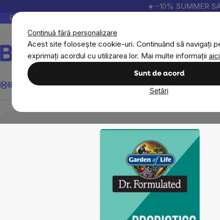
Treci
☀️−10% SUMMER SALE p
la
Peste 200.000 de recenzii verificate
Produsele no
conținut
Continuă fără personalizare
Acest site folosește cookie-uri. Continuând să navigați pe
exprimați acordul cu utilizarea lor. Mai multe informații
aici
Căutare
Sunt de acord
BrainMax
Sport
Imunitate
Femei
Bărbați
Copii
Obiective
Nou
Setări
Obiective
Digestie
Probiotice și Prebiotice