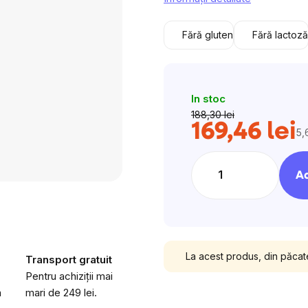
este
0,0
Fără gluten
Fără lactoză
din
5
stele.
In stoc
188,30 lei
169,46 lei
5,
Ev
pr
Ad
La acest produs, din păcat
Transport gratuit
Pentru achiziții mai
a
mari de 249 lei.