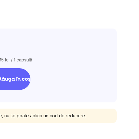
65 lei / 1 capsulă
aluare
eţ:
ăuga în coş
e, nu se poate aplica un cod de reducere.