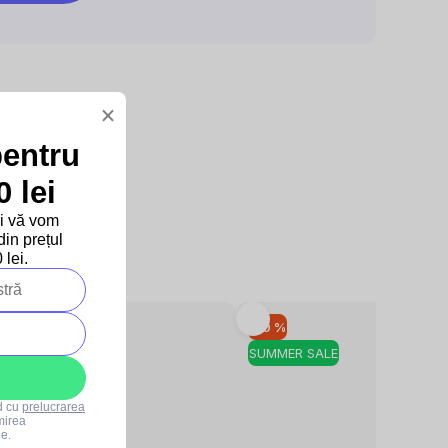
×
pentru
 lei
și vă vom
in prețul
lei.
–10 %
–10 %
SUMMER SALE
SUMMER SALE
rd cu
prelucrarea
mirea
le.