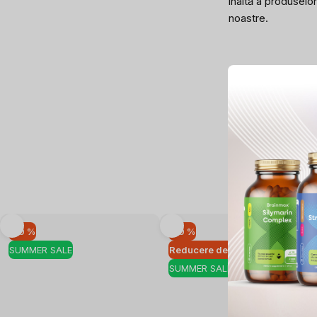
înaltă a produselor
noastre.
–10 %
–10 %
SUMMER SALE
Reducere de cantitate
SUMMER SALE