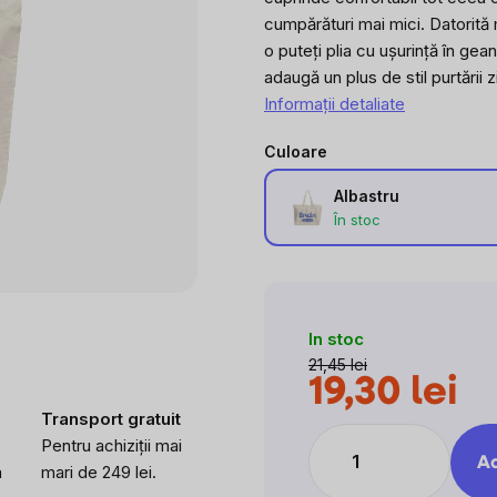
cumpărături mai mici. Datorită 
o puteți plia cu ușurință în gea
adaugă un plus de stil purtării z
Informaţii detaliate
Culoare
Albastru
În stoc
In stoc
21,45 lei
19,30 lei
Evalu
Transport gratuit
preţ:
Pentru achiziții mai
Ad
a
mari de 249 lei.