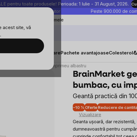
entru toate produsele! Perioada: 1 Iulie - 31 August, 2026.
Cu
astre sunt testate în laborator
Peste 900.000 de come
Blog
Favoritele mele
 acest site, vă
.
tăți
Suplimente alimentare
Pachete avantajoase
Colesterol

in pânză din bumbac, cu imprimeu albastru
BrainMarket ge
bumbac, cu imp
Geantă practică din 
–10 %
Oferte
Reducere de cantit
Vizualizare
Geanta ușoară, dar rezistentă,
dumneavoastră pentru cumpărătur
cuprinde confortabil tot ceea ce