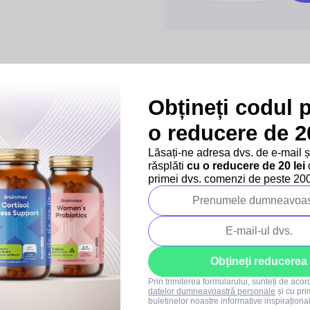
Obțineți codul 
o reducere de 20
Lăsați-ne adresa dvs. de e-mail 
răsplăti
cu o reducere de 20 lei
d
Produse asociate
primei dvs. comenzi de peste 200 
–10 %
–10 %
Reducere de cantitate
Reducere de cantitate
Obțineți reducerea
SUMMER SALE
SUMMER SALE
Prin trimiterea formularului, sunteți de aco
datelor dumneavoastră personale
și cu pri
buletinelor noastre informative inspiraționa