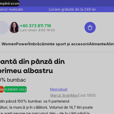
mpără acum
nzi realizate
Livrare gratuită de la
249
lei
Coş
+40 373 811 716
Luni-vineri: 8:00-16:00
de
cumpărături
 WomenPower
Îmbrăcăminte sport și accesorii
Alimente
Ali
antă din pânză din
rimeu albastru
100% bumbac
Neevaluat
ate
SUMMER SALE
Evaluarea
Marcă:
BrainMax
Cod:
5930
medie
 din pânză 100% bumbac va fi partenerul
a
i, la muncă și în călătorii. Volumul de 14,7 litri poate
produsului
 aveți nevoie pe parcursul zilei - de la cărți până la