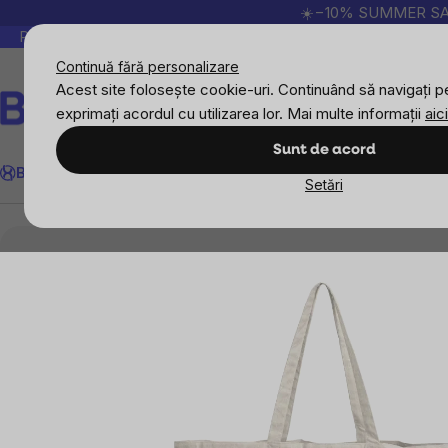
Treci
☀️−10% SUMMER SALE p
la
Peste 200.000 de recenzii verificate
Produsele no
conținut
Continuă fără personalizare
Acest site folosește cookie-uri. Continuând să navigați pe
exprimați acordul cu utilizarea lor. Mai multe informații
aici
Căutare
Sunt de acord
BrainMax
Sport
Imunitate
Femei
Bărbați
Copii
Obiective
Nou
Setări
BrainMax
Zero waste
BrainMarket geantă d