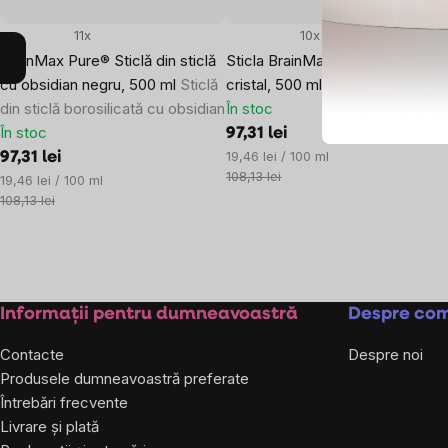
11x
10x
BrainMax Pure® Sticlă din sticlă
Sticla BrainMax Pure® Glass cu
cu obsidian negru, 500 ml
Sticlă
cristal, 500 ml
din sticlă borosilicată cu obsidian
În stoc
În stoc
97,31 lei
Evaluare
19,46 lei / 100 ml
97,31 lei
preţ:
108,13 lei
Evaluare
19,46 lei / 100 ml
preţ:
108,13 lei
Subsol
Informații pentru dumneavoastră
Despre co
Contacte
Despre noi
Produsele dumneavoastră preferate
Întrebări frecvente
Livrare și plată