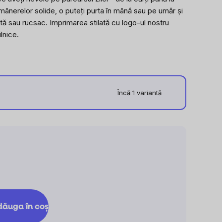
este
mânerelor solide, o puteți purta în mână sau pe umăr și
0,0
ntă sau rucsac. Imprimarea stilată cu logo-ul nostru
din
ilnice.
5
stele.
Încă 1 variantă
are
ăuga în coş