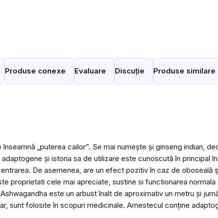
Produse conexe
Evaluare
Discuție
Produse similare
seamnă „puterea cailor”. Se mai numește și ginseng indian, deoar
daptogene și istoria sa de utilizare este cunoscută în principal în
oncentrarea. De asemenea, are un efect pozitiv în caz de oboseală ș
ste proprietati cele mai apreciate, sustine si functionarea normala
i. Ashwagandha este un arbust înalt de aproximativ un metru și jumăta
amar, sunt folosite în scopuri medicinale. Amestecul conține adapto