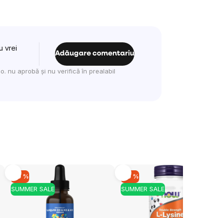
u vrei
Adăugare comentariu
. nu aprobă și nu verifică în prealabil
-10 %
-10 %
SUMMER SALE
SUMMER SALE