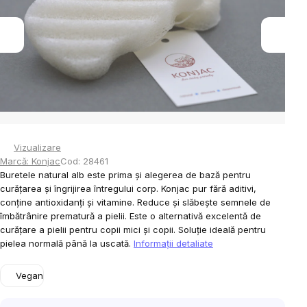
stele.
Vizualizare
Marcă:
Konjac
Cod:
28461
Buretele natural alb este prima și alegerea de bază pentru
curățarea și îngrijirea întregului corp. Konjac pur fără aditivi,
conține antioxidanți și vitamine. Reduce și slăbește semnele de
îmbătrânire prematură a pielii. Este o alternativă excelentă de
curățare a pielii pentru copii mici și copii. Soluție ideală pentru
pielea normală până la uscată.
Informaţii detaliate
Vegan