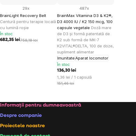
29x
487x
BrainLight Recovery Belt
BrainMax Vitamina D3 & K2®,
Centură pentru terapie locală
D3 4000 IU / K2 150 mcg, 100
cu lumină roșie
capsule vegetale
Doză mare
În stoc
de D3 și formă patentată de
K2 sub formă de MK-7
682,35 lei
758,18 lei
K2VITAL®DELTA, 100 de doze,
supliment alimentar
Imunitate
Aparat locomotor
În stoc
136,30 lei
Evaluare
1,36 lei / 1 capsulă
preţ:
151,46 lei
Subsol
Informații pentru dumneavoastră
Despre companie
Proiectele noastre