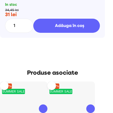
In stoc
34,45 lei
31 lei
Evaluare
preţ:
Adăuga în coş
Produse asociate
–10 %
–10 %
SUMMER SALE
SUMMER SALE