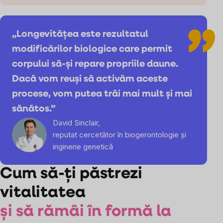
„Longevitățea este rezultatul
modificărilor biologice care permit
corpului să-și repare propriile daune.
Dacă vom reuși să activăm aceste
procese, vom putea trăi mai mult și mai
sănătos.”
David Sinclair,
reputat cercetător în biogerontologie și
inginerie genetică
Cum să-ți păstrezi
vitalitatea
și să rămâi în formă la