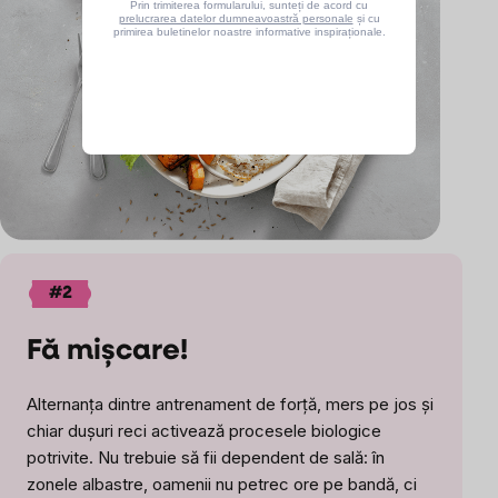
Prin trimiterea formularului, sunteți de acord cu
prelucrarea datelor dumneavoastră personale
și cu
primirea buletinelor noastre informative inspiraționale.
#2
Fă mișcare!
Alternanța dintre antrenament de forță, mers pe jos și
chiar dușuri reci activează procesele biologice
potrivite. Nu trebuie să fii dependent de sală: în
zonele albastre, oamenii nu petrec ore pe bandă, ci