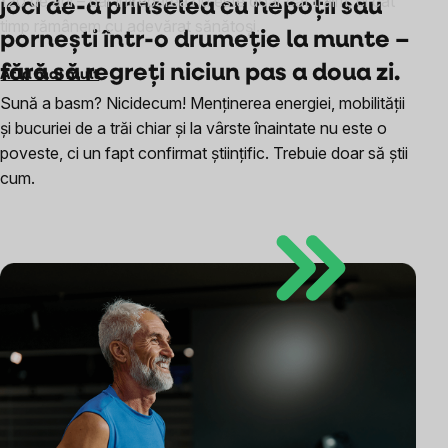
120 de ani – dar întrebarea nu este doar cât trăim, ci cât
joci de-a prinselea cu nepoții sau
timp rămânem cu adevărat sănătoși.
pornești într-o drumeție la munte –
fără să regreți niciun pas a doua zi.
Află mai mult
Sună a basm? Nicidecum! Menținerea energiei, mobilității
și bucuriei de a trăi chiar și la vârste înaintate nu este o
poveste, ci un fapt confirmat științific. Trebuie doar să știi
cum.