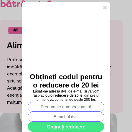
bătrânețe?
×
#1
Alimentează sirtuinele!
Profesorul David Sinclair, expert mondial în biologia
îmbătrânirii, a descoperit că anumite substanțe – de
exemplu resveratrolul (da, cel din vinul roșu) – ajută
Obțineți codul pentru
sirtuinele să funcționeze la capacitate maximă.
o reducere de 20 lei
Adaugă și NMN, precursor al NAD+ (moleculă
Lăsați-ne adresa dvs. de e-mail și vă vom
esențială pentru energia celulară), iar corpul îți va
răsplăti
cu o reducere de 20 lei
din prețul
primei dvs. comenzi de peste 200 lei.
mulțumi.
Obțineți reducere