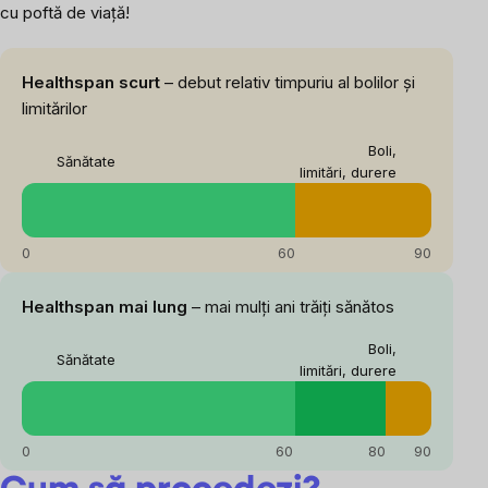
cu poftă de viață!
Healthspan scurt
– debut relativ timpuriu al bolilor și
limitărilor
Boli,
Sănătate
limitări, durere
0
60
90
Healthspan mai lung
– mai mulți ani trăiți sănătos
Boli,
Sănătate
limitări, durere
0
60
80
90