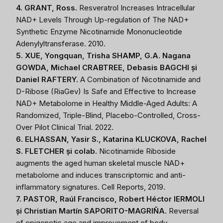
4. GRANT, Ross.
Resveratrol Increases Intracellular
NAD+ Levels Through Up-regulation of The NAD+
Synthetic Enzyme Nicotinamide Mononucleotide
Adenylyltransferase. 2010.
5. XUE, Yongquan, Trisha SHAMP, G.A. Nagana
GOWDA, Michael CRABTREE, Debasis BAGCHI și
Daniel RAFTERY.
A Combination of Nicotinamide and
D-Ribose (RiaGev) Is Safe and Effective to Increase
NAD+ Metabolome in Healthy Middle-Aged Adults: A
Randomized, Triple-Blind, Placebo-Controlled, Cross-
Over Pilot Clinical Trial. 2022.
6. ELHASSAN, Yasir S., Katarina KLUCKOVA, Rachel
S. FLETCHER și colab.
Nicotinamide Riboside
augments the aged human skeletal muscle NAD+
metabolome and induces transcriptomic and anti-
inflammatory signatures. Cell Reports, 2019.
7. PASTOR, Raúl Francisco, Robert Héctor IERMOLI
și Christian Martín SAPORITO-MAGRIÑA.
Reversal
of epigenetic age and improvement of body