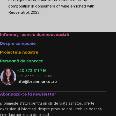
composition in consumers of wine enriched with
Resveratrol. 2023.
Subsol
Informații pentru dumneavoastră
Despre companie
Proiectele noastre
Persoană de contact
+40 373 811 716
Luni-vineri: 8:00-16:00
info@brainmarket.ro
Abonează-te la newsletter
și primește sfaturi pentru un stil de viață sănătos, oferte
exclusive și informații despre produse noi – trebuie doar să
introduci adresa ta de e-mail.