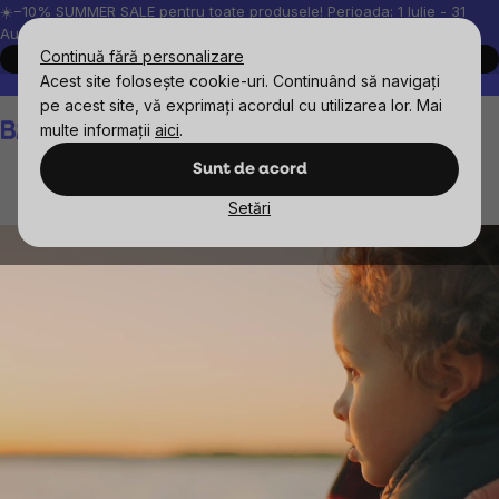
Treci
☀️−10% SUMMER SALE pentru toate produsele! Perioada: 1 Iulie - 31
August, 2026.
la
Continuă fără personalizare
Cumpără acum
conținut
Acest site folosește cookie-uri. Continuând să navigați
Peste 200.000 de recenzii verificate
Produsele noastre sunt testa
pe acest site, vă exprimați acordul cu utilizarea lor. Mai
Coş
multe informații
aici
.
de
cumpărături
Sunt de acord
Setări
Longevity 120