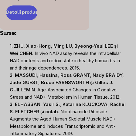
Detalii produs
Surse:
1. ZHU, Xiao-Hong, Ming LU, Byeong-Yeul LEE și
Wei CHEN.
In vivo NAD assay reveals the intracellular
NAD contents and redox state in healthy human brain
and their age dependences. 2015.
2. MASSUDI, Hassina, Ross GRANT, Nady BRAIDY,
Jade GUEST, Bruce FARNSWORTH și Gilles J.
GUILLEMIN.
Age-Associated Changes In Oxidative
Stress and NAD+ Metabolism In Human Tissue. 2012.
3. ELHASSAN, Yasir S., Katarina KLUCKOVA, Rachel
S. FLETCHER și colab.
Nicotinamide Riboside
Augments the Aged Human Skeletal Muscle NAD+
Metabolome and Induces Transcriptomic and Anti-
inflammatory Signatures. 2019.