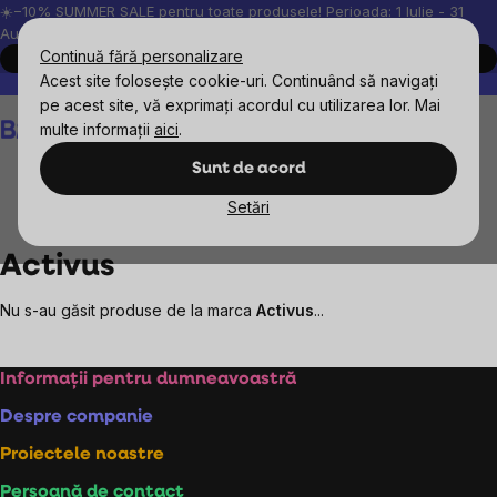
Treci
☀️−10% SUMMER SALE pentru toate produsele! Perioada: 1 Iulie - 31
August, 2026.
la
Continuă fără personalizare
Cumpără acum
conținut
Acest site folosește cookie-uri. Continuând să navigați
Peste 200.000 de recenzii verificate
Produsele noastre sunt testa
pe acest site, vă exprimați acordul cu utilizarea lor. Mai
Coş
multe informații
aici
.
de
cumpărături
Sunt de acord
Setări
Mărcile vândute
Activus
Activus
Nu s-au găsit produse de la marca
Activus
...
Subsol
Informații pentru dumneavoastră
Despre companie
Proiectele noastre
Persoană de contact