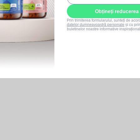
Obțineți reducerea
Prin trimiterea formularului, sunteți de aco
datelor dumneavoastră personale
și cu pri
buletinelor noastre informative inspiraționa