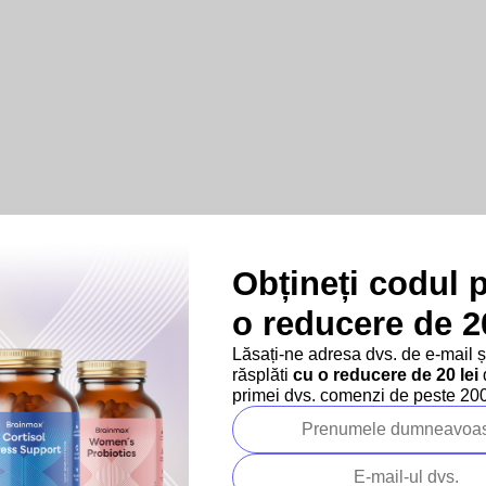
Obțineți codul 
o reducere de 20
Lăsați-ne adresa dvs. de e-mail 
răsplăti
cu o reducere de 20 lei
d
primei dvs. comenzi de peste 200 