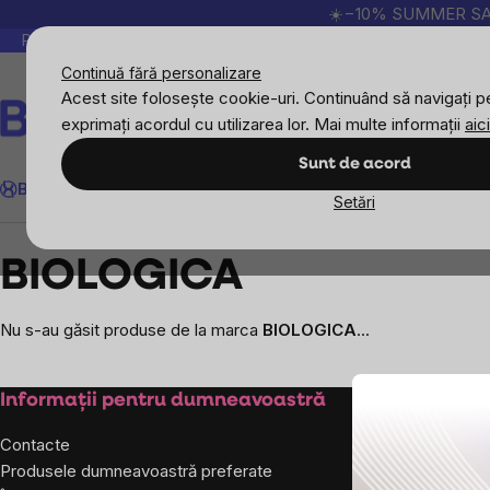
Treci
☀️−10% SUMMER SALE p
la
Peste 200.000 de recenzii verificate
Produsele no
conținut
Continuă fără personalizare
Acest site folosește cookie-uri. Continuând să navigați pe
exprimați acordul cu utilizarea lor. Mai multe informații
aici
Căutare
Sunt de acord
BrainMax
Sport
Imunitate
Femei
Bărbați
Copii
Obiective
Nou
Setări
Mărcile vândute
BIOLOGICA
BIOLOGICA
Nu s-au găsit produse de la marca
BIOLOGICA
...
Subsol
Informații pentru dumneavoastră
Despre co
Contacte
Despre noi
Produsele dumneavoastră preferate