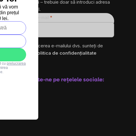
produse noi – trebuie doar să introduci adresa
și vă vom
ta de e-mail.
in prețul
Adresă de e-mail
lei.
ro
Prin introducerea e-mailului dvs. sunteți de
acord cu
politica de confidențialitate
rd cu
prelucrarea
mirea
Abonare
le.
Urmărește-ne pe rețelele sociale: