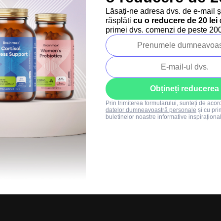
Regulament SUMMER
Lăsați-ne adresa dvs. de e-mail 
SALE
răsplăti
cu o reducere de 20 lei
d
+40 373 811 716
primei dvs. comenzi de peste 200 
Luni-vineri: 8:00-16:00
info@brainmarket.
Obțineți reducerea
Prin trimiterea formularului, sunteți de aco
datelor dumneavoastră personale
și cu pri
buletinelor noastre informative inspiraționa