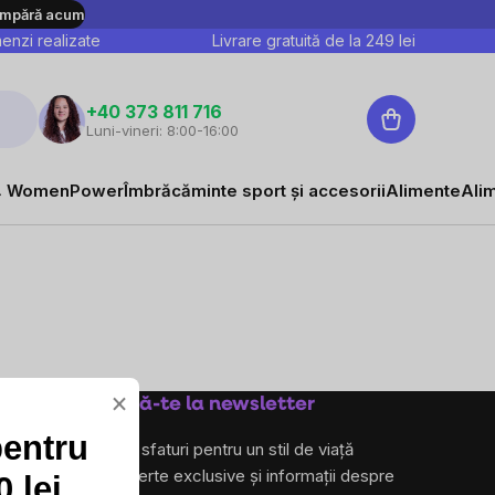
mpără acum
nzi realizate
Livrare gratuită de la
249
lei
Coş
+40 373 811 716
Luni-vineri: 8:00-16:00
de
cumpărături
 WomenPower
Îmbrăcăminte sport și accesorii
Alimente
Ali
×
Abonează-te la newsletter
pentru
și primește sfaturi pentru un stil de viață
sănătos, oferte exclusive și informații despre
 lei