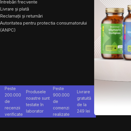
Întrebări frecvente
Livrare și plată
Reclamații și returnări
Autoritatea pentru protectia consumatorului
(ANPC)
Peste
Peste
Produsele
Livrare
200.000
900.000
noastre sunt
gratuită
de
de
testate în
de la
recenzii
comenzi
laborator
249
lei
verificate
realizate