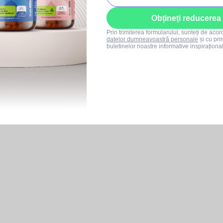
Obțineți reducerea
Prin trimiterea formularului, sunteți de aco
datelor dumneavoastră personale
și cu pri
buletinelor noastre informative inspiraționa