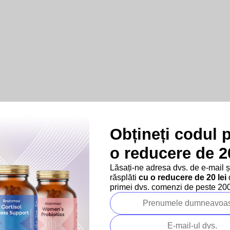
Obțineți codul 
o reducere de 20
Lăsați-ne adresa dvs. de e-mail 
răsplăti
cu o reducere de 20 lei
d
primei dvs. comenzi de peste 200 