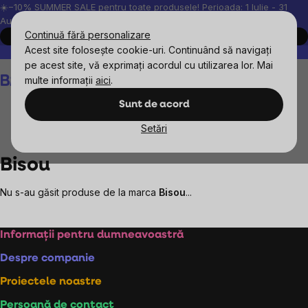
Treci
☀️−10% SUMMER SALE pentru toate produsele! Perioada: 1 Iulie - 31
August, 2026.
la
Continuă fără personalizare
Cumpără acum
conținut
Acest site folosește cookie-uri. Continuând să navigați
Peste 200.000 de recenzii verificate
Produsele noastre sunt testa
pe acest site, vă exprimați acordul cu utilizarea lor. Mai
Coş
multe informații
aici
.
de
cumpărături
Sunt de acord
Setări
Mărcile vândute
Bisou
Bisou
Nu s-au găsit produse de la marca
Bisou
...
Subsol
Informații pentru dumneavoastră
Despre companie
Proiectele noastre
Persoană de contact