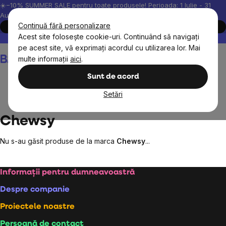
Treci
☀️−10% SUMMER SALE pentru toate produsele! Perioada: 1 Iulie - 31
August, 2026.
la
Continuă fără personalizare
Cumpără acum
conținut
Acest site folosește cookie-uri. Continuând să navigați
Peste 200.000 de recenzii verificate
Produsele noastre sunt testa
pe acest site, vă exprimați acordul cu utilizarea lor. Mai
Coş
multe informații
aici
.
de
cumpărături
Sunt de acord
Setări
Mărcile vândute
Chewsy
Chewsy
Nu s-au găsit produse de la marca
Chewsy
...
Subsol
Informații pentru dumneavoastră
Despre companie
Proiectele noastre
Persoană de contact