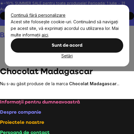
Treci
☀️−10% SUMMER SALE pentru toate produsele! Perioada: 1 Iulie - 31
August, 2026.
la
Continuă fără personalizare
Cumpără acum
conținut
Acest site folosește cookie-uri. Continuând să navigați
Peste 200.000 de recenzii verificate
Produsele noastre sunt testa
pe acest site, vă exprimați acordul cu utilizarea lor. Mai
Coş
multe informații
aici
.
de
cumpărături
Sunt de acord
Setări
Mărcile vândute
Chocolat Madagascar
Chocolat Madagascar
Nu s-au găsit produse de la marca
Chocolat Madagascar
...
Subsol
Informații pentru dumneavoastră
Despre companie
Proiectele noastre
Persoană de contact