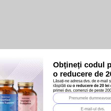
Obțineți codul 
o reducere de 20
Lăsați-ne adresa dvs. de e-mail 
răsplăti
cu o reducere de 20 lei
d
primei dvs. comenzi de peste 200 