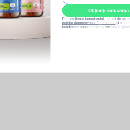
Obțineți reducerea
Prin trimiterea formularului, sunteți de aco
datelor dumneavoastră personale
și cu pri
buletinelor noastre informative inspiraționa