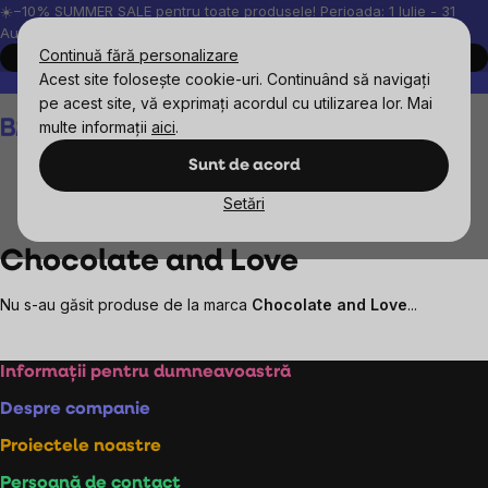
Treci
☀️−10% SUMMER SALE pentru toate produsele! Perioada: 1 Iulie - 31
August, 2026.
la
Continuă fără personalizare
Cumpără acum
conținut
Acest site folosește cookie-uri. Continuând să navigați
Peste 200.000 de recenzii verificate
Produsele noastre sunt testa
pe acest site, vă exprimați acordul cu utilizarea lor. Mai
Coş
multe informații
aici
.
de
cumpărături
Sunt de acord
Setări
Mărcile vândute
Chocolate and Love
Chocolate and Love
Nu s-au găsit produse de la marca
Chocolate and Love
...
Subsol
Informații pentru dumneavoastră
Despre companie
Proiectele noastre
Persoană de contact