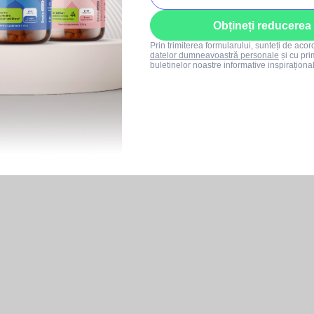
Obțineți reducerea
Prin trimiterea formularului, sunteți de aco
datelor dumneavoastră personale
și cu pri
buletinelor noastre informative inspiraționa