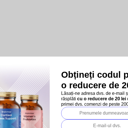
Obțineți codul 
o reducere de 20
Lăsați-ne adresa dvs. de e-mail 
răsplăti
cu o reducere de 20 lei
d
primei dvs. comenzi de peste 200 