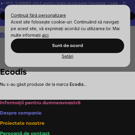
Treci
☀️−10% SUMMER SALE pentru toate produsele! Perioada: 1 Iulie - 31
August, 2026.
la
Continuă fără personalizare
Cumpără acum
conținut
Acest site folosește cookie-uri. Continuând să navigați
Peste 200.000 de recenzii verificate
Produsele noastre sunt testa
pe acest site, vă exprimați acordul cu utilizarea lor. Mai
Coş
multe informații
aici
.
de
cumpărături
Sunt de acord
Setări
Mărcile vândute
Ecodis
Ecodis
Nu s-au găsit produse de la marca
Ecodis
...
Subsol
Informații pentru dumneavoastră
Despre companie
Proiectele noastre
Persoană de contact