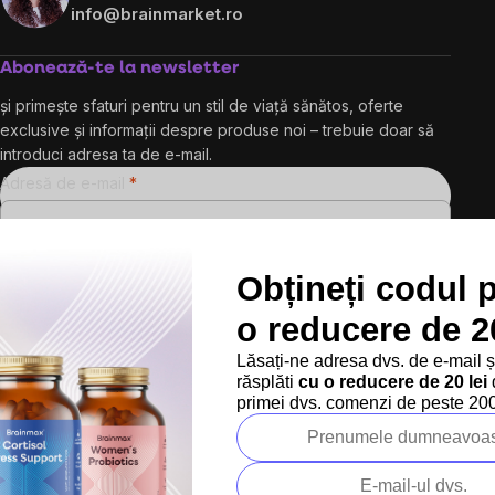
info@brainmarket.ro
Abonează-te la newsletter
și primește sfaturi pentru un stil de viață sănătos, oferte
exclusive și informații despre produse noi – trebuie doar să
introduci adresa ta de e-mail.
Adresă de e-mail
Obțineți codul 
Prin introducerea e-mailului dvs. sunteți de acord cu
o reducere de 20
politica de confidențialitate
Lăsați-ne adresa dvs. de e-mail 
răsplăti
cu o reducere de 20 lei
d
Abonare
primei dvs. comenzi de peste 200 
Urmărește-ne pe rețelele sociale:
Peste 200.000 de recenzii verificate
Produsele noastre sunt testa