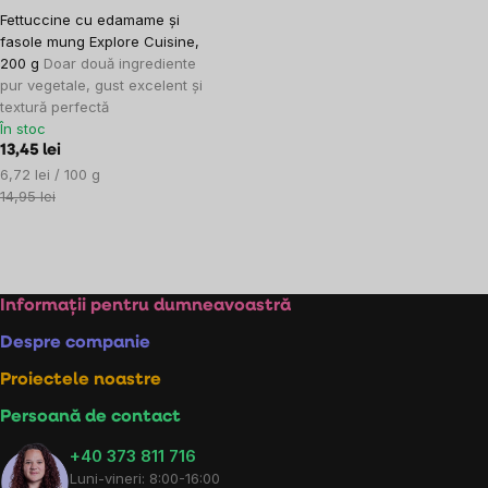
Fettuccine cu edamame și
fasole mung Explore Cuisine,
200 g
Doar două ingrediente
pur vegetale, gust excelent și
textură perfectă
În stoc
13,45 lei
Evaluare
6,72 lei / 100 g
preţ:
14,95 lei
Controlul
listărilor
Subsol
Informații pentru dumneavoastră
Despre companie
Proiectele noastre
Persoană de contact
+40 373 811 716
Luni-vineri: 8:00-16:00