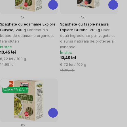
1x
1x
Spaghete cu edamame Explore
Spaghete cu fasole neagră
Cuisine, 200 g
Fabricat din
Explore Cuisine, 200 g
Doar
boabe de edamame organice,
două ingrediente pur vegetale,
fără gluten
o sursă naturală de proteine ​​și
În stoc
minerale
În stoc
13,45 lei
Evaluare
13,45 lei
6,72 lei / 100 g
preţ:
Evaluare
14,95 lei
6,72 lei / 100 g
preţ:
14,95 lei
–10 %
SUMMER SALE
0x