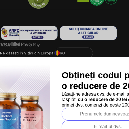
Ne găsești în 9 țări din Europa:
RO
Copyright
2026
BrainMarket.ro. Toate drepturile rezervate.
Politica de prelucrare a datelor cu caracter personal
Obțineți codul 
Termeni și condiții
Cookies
Creat de Shoptet Premium
o reducere de 20
Lăsați-ne adresa dvs. de e-mail 
răsplăti
cu o reducere de 20 lei
d
primei dvs. comenzi de peste 200 