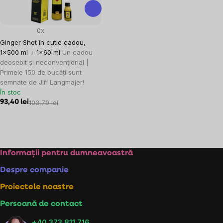
0x
Ginger Shot în cutie cadou,
1×500 ml + 1×60 ml
Un cadou
deosebit și neconvențional |
Primele 150 de bucăți sunt
semnate de Jiří Langmajer!
În stoc
93,40 lei
103,79 lei
Controlul
listărilor
Subsol
Informații pentru dumneavoastră
Despre companie
Proiectele noastre
Persoană de contact
+40 373 811 716