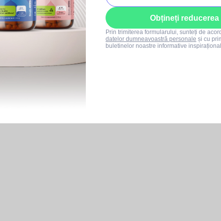
Obțineți reducerea
Prin trimiterea formularului, sunteți de aco
datelor dumneavoastră personale
și cu pri
buletinelor noastre informative inspiraționa