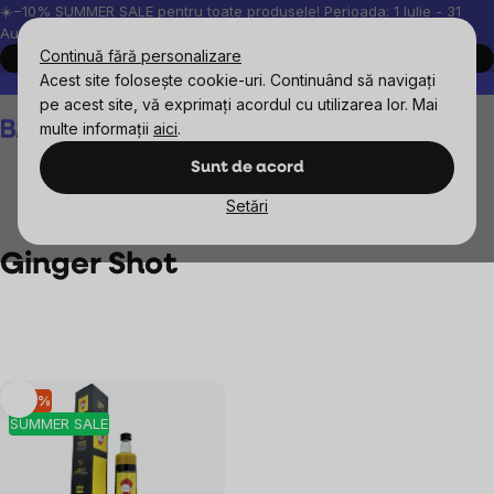
Treci
☀️−10% SUMMER SALE pentru toate produsele! Perioada: 1 Iulie - 31
August, 2026.
la
Continuă fără personalizare
Cumpără acum
conținut
Acest site folosește cookie-uri. Continuând să navigați
Peste 200.000 de recenzii verificate
Produsele noastre sunt testa
pe acest site, vă exprimați acordul cu utilizarea lor. Mai
Coş
multe informații
aici
.
de
cumpărături
Sunt de acord
Setări
Mărcile vândute
Ginger Shot
Ginger Shot
Listă
–10 %
SUMMER SALE
produse