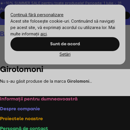
Treci
☀️−10% SUMMER SALE pentru toate produsele! Perioada: 1 Iulie - 31
August, 2026.
la
Continuă fără personalizare
Cumpără acum
conținut
Acest site folosește cookie-uri. Continuând să navigați
Peste 200.000 de recenzii verificate
Produsele noastre sunt testa
pe acest site, vă exprimați acordul cu utilizarea lor. Mai
Coş
multe informații
aici
.
de
cumpărături
Sunt de acord
Setări
Mărcile vândute
Girolomoni
Girolomoni
Nu s-au găsit produse de la marca
Girolomoni
...
Subsol
Informații pentru dumneavoastră
Despre companie
Proiectele noastre
Persoană de contact