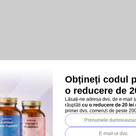
Obțineți codul 
o reducere de 20
Lăsați-ne adresa dvs. de e-mail 
răsplăti
cu o reducere de 20 lei
d
primei dvs. comenzi de peste 200 