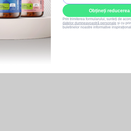
Obțineți reducerea
Prin trimiterea formularului, sunteți de aco
datelor dumneavoastră personale
și cu pri
buletinelor noastre informative inspiraționa