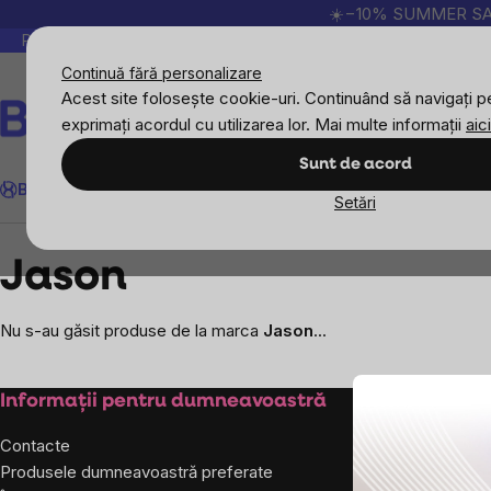
Treci
☀️−10% SUMMER SALE p
la
Peste 200.000 de recenzii verificate
Produsele no
conținut
Continuă fără personalizare
Acest site folosește cookie-uri. Continuând să navigați pe
exprimați acordul cu utilizarea lor. Mai multe informații
aici
Căutare
Sunt de acord
BrainMax
Sport
Imunitate
Femei
Bărbați
Copii
Obiective
Nou
Setări
Mărcile vândute
Jason
Jason
Nu s-au găsit produse de la marca
Jason
...
Subsol
Informații pentru dumneavoastră
Despre co
Contacte
Despre noi
Produsele dumneavoastră preferate