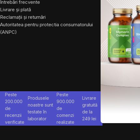
Întrebări frecvente
Livrare și plată
Reclamații și returnări
Autoritatea pentru protectia consumatorului
(ANPC)
Peste
Peste
Produsele
Livrare
200.000
900.000
noastre sunt
gratuită
de
de
testate în
de la
recenzii
comenzi
laborator
249
lei
verificate
realizate