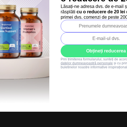
Regulament SUMMER
Lăsați-ne adresa dvs. de e-mail 
SALE
răsplăti
cu o reducere de 20 lei
d
+40 373 811 716
primei dvs. comenzi de peste 200 
Luni-vineri: 8:00-16:00
info@brainmarket.
Obțineți reducerea
Prin trimiterea formularului, sunteți de aco
datelor dumneavoastră personale
și cu pri
buletinelor noastre informative inspiraționa