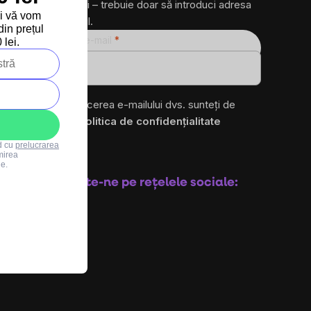
produse noi – trebuie doar să introduci adresa
și vă vom
ta de e-mail.
in prețul
Adresă de e-mail
lei.
ro
Prin introducerea e-mailului dvs. sunteți de
acord cu
politica de confidențialitate
rd cu
prelucrarea
mirea
Abonare
le.
Urmărește-ne pe rețelele sociale: