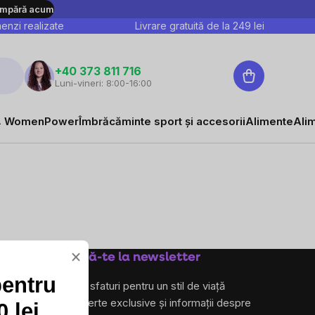
mpără acum
nzi realizate
Livrare gratuită de la
249
lei
Coş
+40 373 811 716
Luni-vineri: 8:00-16:00
de
cumpărături
 WomenPower
Îmbrăcăminte sport și accesorii
Alimente
Ali
×
Abonează-te la newsletter
pentru
și primește sfaturi pentru un stil de viață
sănătos, oferte exclusive și informații despre
 lei