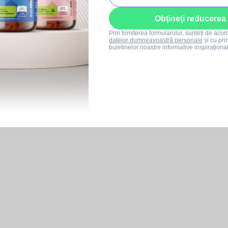
Obțineți reducerea
Prin trimiterea formularului, sunteți de aco
datelor dumneavoastră personale
și cu pri
buletinelor noastre informative inspiraționa