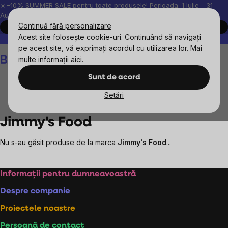
Treci
☀️−10% SUMMER SALE pentru toate produsele! Perioada: 1 Iulie - 31
August, 2026.
la
Continuă fără personalizare
Cumpără acum
conținut
Acest site folosește cookie-uri. Continuând să navigați
Peste 200.000 de recenzii verificate
Produsele noastre sunt testa
pe acest site, vă exprimați acordul cu utilizarea lor. Mai
Coş
multe informații
aici
.
de
cumpărături
Sunt de acord
Setări
Mărcile vândute
Jimmy's Food
Jimmy's Food
Nu s-au găsit produse de la marca
Jimmy's Food
...
Subsol
Informații pentru dumneavoastră
Despre companie
Proiectele noastre
Persoană de contact