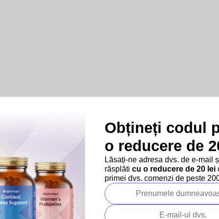
Obțineți codul 
o reducere de 20
Lăsați-ne adresa dvs. de e-mail 
răsplăti
cu o reducere de 20 lei
d
primei dvs. comenzi de peste 200 