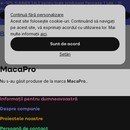
Treci
☀️−10% SUMMER SALE pentru toate produsele! Perioada: 1 Iulie - 31
August, 2026.
la
Continuă fără personalizare
Cumpără acum
conținut
Acest site folosește cookie-uri. Continuând să navigați
Peste 200.000 de recenzii verificate
Produsele noastre sunt testa
pe acest site, vă exprimați acordul cu utilizarea lor. Mai
Coş
multe informații
aici
.
de
cumpărături
Sunt de acord
Setări
Mărcile vândute
MacaPro
MacaPro
Nu s-au găsit produse de la marca
MacaPro
...
Subsol
Informații pentru dumneavoastră
Despre companie
Proiectele noastre
Persoană de contact