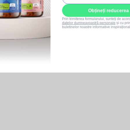
Obțineți reducerea
Prin trimiterea formularului, sunteți de aco
datelor dumneavoastră personale
și cu pri
buletinelor noastre informative inspiraționa