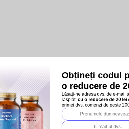
Obțineți codul 
o reducere de 20
Lăsați-ne adresa dvs. de e-mail 
răsplăti
cu o reducere de 20 lei
d
primei dvs. comenzi de peste 200 