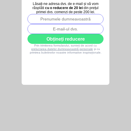
Lăsați-ne adresa dvs. de e-mail și vă vom
răsplăti
cu o reducere de 20 lei
din prețul
primei dvs. comenzi de peste 200 lei.
Obțineți reducere
Prin trimiterea formularului, sunteți de acord cu
prelucrarea datelor dumneavoastră personale
și cu
primirea buletinelor noastre informative inspiraționale.