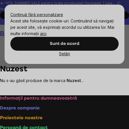
Treci
☀️−10% SUMMER SALE pentru toate produsele! Perioada: 1 Iulie - 31
August, 2026.
la
Continuă fără personalizare
Cumpără acum
conținut
Acest site folosește cookie-uri. Continuând să navigați
Peste 200.000 de recenzii verificate
Produsele noastre sunt testa
pe acest site, vă exprimați acordul cu utilizarea lor. Mai
Coş
multe informații
aici
.
de
cumpărături
Sunt de acord
Setări
Mărcile vândute
Nuzest
Nuzest
Nu s-au găsit produse de la marca
Nuzest
...
Subsol
Informații pentru dumneavoastră
Despre companie
Proiectele noastre
Persoană de contact