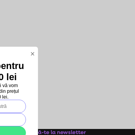
×
pentru
 lei
și vă vom
in prețul
lei.
Abonează-te la newsletter