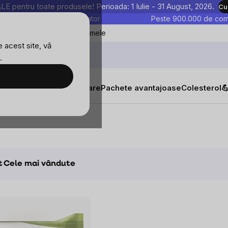
entru toate produsele! Perioada: 1 Iulie - 31 August, 2026.
Cu
astre sunt testate în laborator
Peste 900.000 de come
Blog
Favoritele mele
 acest site, vă
.
tăți
Suplimente alimentare
Pachete avantajoase
Colesterol

t
Cele mai vândute