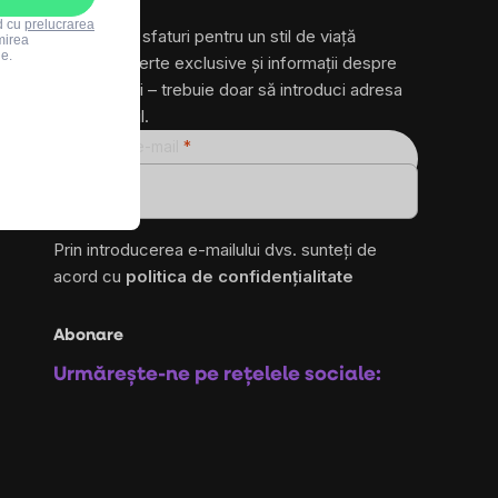
rd cu
prelucrarea
și primește sfaturi pentru un stil de viață
mirea
le.
sănătos, oferte exclusive și informații despre
produse noi – trebuie doar să introduci adresa
ta de e-mail.
Adresă de e-mail
ro
Prin introducerea e-mailului dvs. sunteți de
acord cu
politica de confidențialitate
Abonare
Urmărește-ne pe rețelele sociale: