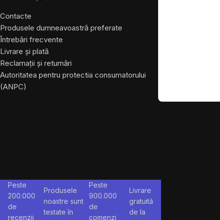
Contacte
Despre noi
Produsele dumneavoastră preferate
Întrebări frecvente
Livrare și plată
Reclamații și returnări
Autoritatea pentru protectia consumatorului
(ANPC)
Peste
Peste
Produsele
Livrare
200.000
900.000
noastre sunt
gratuită
de
de
testate în
de la
recenzii
comenzi