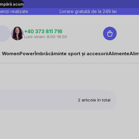
mpără acum
nzi realizate
Livrare gratuită de la
249
lei
Coş
+40 373 811 716
Luni-vineri: 8:00-16:00
de
cumpărături
 WomenPower
Îmbrăcăminte sport și accesorii
Alimente
Ali
2
articole în total