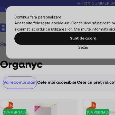
Treci
☀️−10% SUMMER SALE p
la
Peste 200.000 de recenzii verificate
Produsele no
conținut
Continuă fără personalizare
Acest site folosește cookie-uri. Continuând să navigați pe
exprimați acordul cu utilizarea lor. Mai multe informații
aici
Căutare
Sunt de acord
BrainMax
Sport
Imunitate
Femei
Bărbați
Copii
Obiective
Nou
Setări
Mărcile vândute
Organyc
Organyc
Selectarea
Vă recomandăm
Cele mai accesibile
Cele cu preț ridica
produsului
Listă
–10 %
–10 %
produse
SUMMER SALE
SUMMER SALE