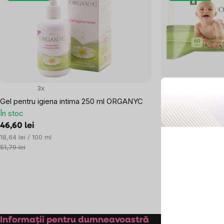
3x
0x
Gel pentru igiena intima 250 ml ORGANYC
Organyc - Servete
În stoc
BIO, 60 buc
În stoc
46,60 lei
Evaluare
18,64 lei / 100 ml
29,05 lei
preţ:
51,79 lei
Evaluare
0,48 lei / 1 buc.
preţ:
32,29 lei
Controlul
listărilor
Subsol
Informații pentru dumneavoastră
Despre co