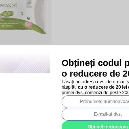
le umede pentru copii
Obțineți codul 
o reducere de 20
Lăsați-ne adresa dvs. de e-mail 
răsplăti
cu o reducere de 20 lei
d
primei dvs. comenzi de peste 200 
mpanie
Proiectele noastre
Persoană de
Obțineți reducerea