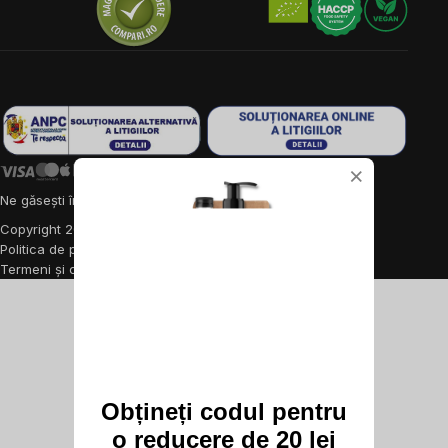
×
Ne găsești în 9 țări din Europa:
RO
Copyright
2026
BrainMarket.ro. Toate drepturile rezervate.
Politica de prelucrare a datelor cu caracter personal
Termeni și condiții
Cookies
Creat de Shoptet Premium
Obțineți codul pentru
o reducere de 20 lei