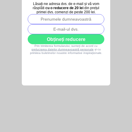
Lăsați-ne adresa dvs. de e-mail și vă vom
răsplăti
cu o reducere de 20 lei
din prețul
primei dvs. comenzi de peste 200 lei.
Obțineți reducere
Prin trimiterea formularului, sunteți de acord cu
prelucrarea datelor dumneavoastră personale
și cu
primirea buletinelor noastre informative inspiraționale.