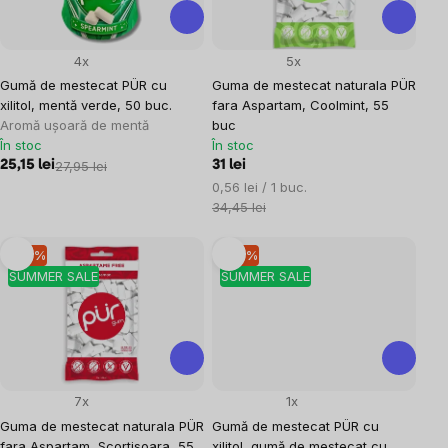
4x
5x
Gumă de mestecat PÜR cu
Guma de mestecat naturala PÜR
xilitol, mentă verde, 50 buc.
fara Aspartam, Coolmint, 55
Aromă ușoară de mentă
buc
În stoc
În stoc
25,15 lei
27,95 lei
31 lei
Evaluare
0,56 lei / 1 buc.
preţ:
34,45 lei
–10 %
–10 %
SUMMER SALE
SUMMER SALE
7x
1x
Guma de mestecat naturala PÜR
Gumă de mestecat PÜR cu
fara Aspartam, Scortisoara, 55
xilitol, gumă de mestecat cu