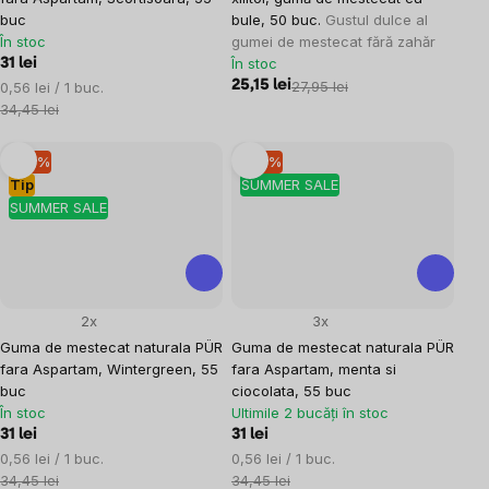
buc
bule, 50 buc.
Gustul dulce al
În stoc
gumei de mestecat fără zahăr
În stoc
31 lei
Evaluare
25,15 lei
27,95 lei
0,56 lei / 1 buc.
preţ:
34,45 lei
–10 %
–10 %
Tip
SUMMER SALE
SUMMER SALE
2x
3x
Guma de mestecat naturala PÜR
Guma de mestecat naturala PÜR
fara Aspartam, Wintergreen, 55
fara Aspartam, menta si
buc
ciocolata, 55 buc
În stoc
Ultimile 2 bucăți în stoc
31 lei
31 lei
Evaluare
Evaluare
0,56 lei / 1 buc.
0,56 lei / 1 buc.
preţ:
preţ:
34,45 lei
34,45 lei