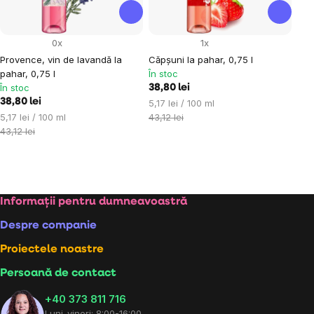
0x
1x
Provence, vin de lavandă la
Căpșuni la pahar, 0,75 l
pahar, 0,75 l
În stoc
În stoc
38,80 lei
38,80 lei
Evaluare
5,17 lei / 100 ml
Evaluare
preţ:
5,17 lei / 100 ml
43,12 lei
preţ:
43,12 lei
Controlul
listărilor
Subsol
Informații pentru dumneavoastră
Despre companie
Proiectele noastre
Persoană de contact
+40 373 811 716
Luni-vineri: 8:00-16:00