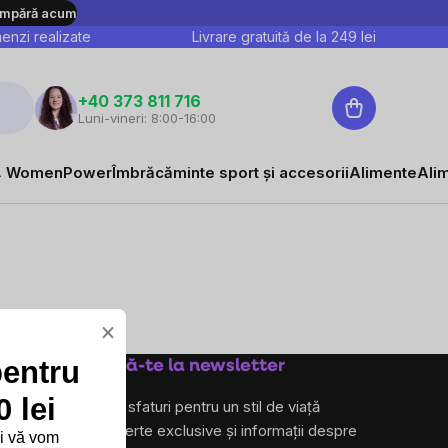
mpără acum
nzi realizate
Livrare gratuită de la
249
lei
Coş
+40 373 811 716
Luni-vineri: 8:00-16:00
de
cumpărături
 WomenPower
Îmbrăcăminte sport și accesorii
Alimente
Ali
×
pentru
Abonează-te la newsletter
 lei
și primește sfaturi pentru un stil de viață
sănătos, oferte exclusive și informații despre
și vă vom