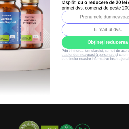
Regulament SUMMER
răsplăti
cu o reducere de 20 lei
d
primei dvs. comenzi de peste 200 
SALE
+40 373 811 716
Luni-vineri: 8:00-16:00
info@brainmarket.
Obțineți reducerea
Prin trimiterea formularului, sunteți de aco
datelor dumneavoastră personale
și cu pri
buletinelor noastre informative inspiraționa