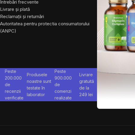
Întrebări frecvente
Livrare și plată
Reclamații și returnări
Autoritatea pentru protectia consumatorului
(ANPC)
Peste
Peste
Produsele
Livrare
200.000
900.000
noastre sunt
gratuită
de
de
testate în
de la
recenzii
comenzi
laborator
249
lei
verificate
realizate