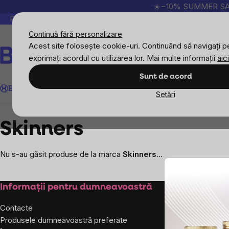
Treci
☀️−10% SUMMER SALE p
la
Peste 200.000 de recenzii verificate
Produsele no
conținut
Continuă fără personalizare
Acest site folosește cookie-uri. Continuând să navigați pe
exprimați acordul cu utilizarea lor. Mai multe informații
aici
Căutare
Sunt de acord
BrainMax
Sport
Imunitate
Femei
Bărbați
Copii
Obiective
Nou
Setări
Mărcile vândute
Skinners
Skinners
Nu s-au găsit produse de la marca
Skinners
...
Subsol
Informații pentru dumneavoastră
Despre co
Contacte
Despre noi
Produsele dumneavoastră preferate