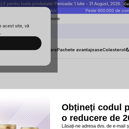
entru toate produsele! Perioada: 1 Iulie - 31 August, 2026.
Cu
astre sunt testate în laborator
Peste 900.000 de come
Blog
Favoritele mele
 acest site, vă
.
tăți
Suplimente alimentare
Pachete avantajoase
Colesterol

Obțineți codul 
mpanie
Proiectele noastre
Persoană de
contact
o reducere de 20
Blog
Regulament oferte
Lăsați-ne adresa dvs. de e-mail 