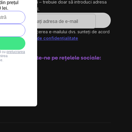
produse noi – trebuie doar să introduci adresa
in prețul
lei.
ta de e-mail.
ro
Prin introducerea e-mailului dvs. sunteți de acord
cu
politica de confidențialitate
Abonare
rd cu
prelucrarea
mirea
Urmărește-ne pe rețelele sociale:
le.