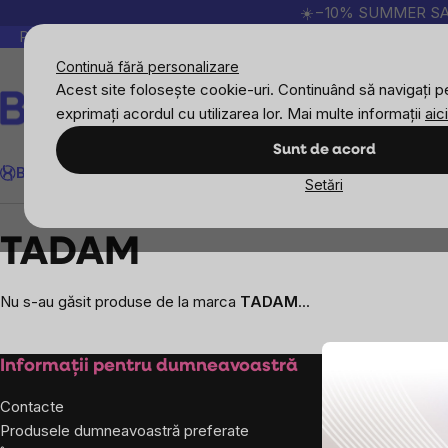
Treci
☀️−10% SUMMER SALE p
la
Peste 200.000 de recenzii verificate
Produsele no
conținut
Continuă fără personalizare
Acest site folosește cookie-uri. Continuând să navigați pe
exprimați acordul cu utilizarea lor. Mai multe informații
aici
Căutare
Sunt de acord
BrainMax
Sport
Imunitate
Femei
Bărbați
Copii
Obiective
Nou
Setări
Mărcile vândute
TADAM
TADAM
Nu s-au găsit produse de la marca
TADAM
...
Subsol
Informații pentru dumneavoastră
Despre co
Contacte
Despre noi
Produsele dumneavoastră preferate