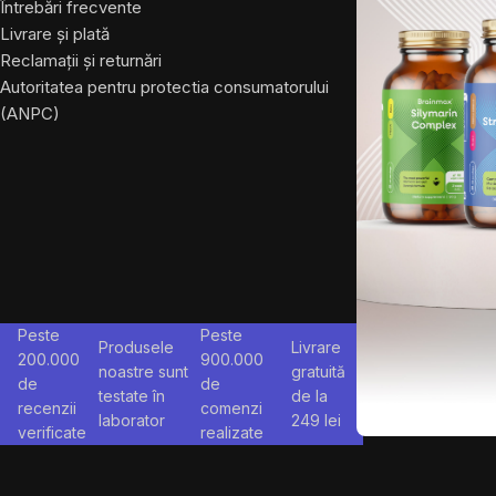
Întrebări frecvente
Livrare și plată
Reclamații și returnări
Autoritatea pentru protectia consumatorului
(ANPC)
Peste
Peste
Produsele
Livrare
200.000
900.000
noastre sunt
gratuită
de
de
testate în
de la
recenzii
comenzi
laborator
249
lei
verificate
realizate