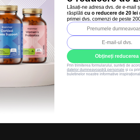
Regulament SUMMER
Lăsați-ne adresa dvs. de e-mail 
SALE
răsplăti
cu o reducere de 20 lei
d
+40 373 811 716
primei dvs. comenzi de peste 200 
Luni-vineri: 8:00-16:00
info@brainmarket.
Obțineți reducerea
Prin trimiterea formularului, sunteți de aco
datelor dumneavoastră personale
și cu pri
buletinelor noastre informative inspiraționa