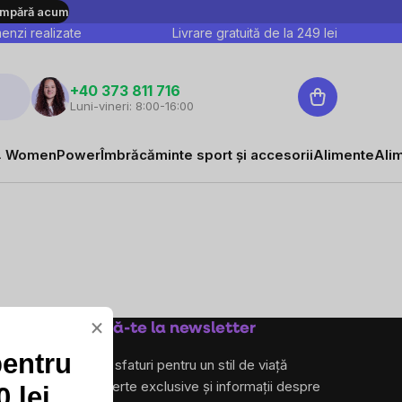
mpără acum
nzi realizate
Livrare gratuită de la
249
lei
Coş
+40 373 811 716
Luni-vineri: 8:00-16:00
de
cumpărături
 WomenPower
Îmbrăcăminte sport și accesorii
Alimente
Ali
×
Abonează-te la newsletter
pentru
și primește sfaturi pentru un stil de viață
sănătos, oferte exclusive și informații despre
 lei