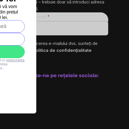
produse noi – trebuie doar să introduci adresa
și vă vom
ta de e-mail.
in prețul
Adresă de e-mail
lei.
ro
Prin introducerea e-mailului dvs. sunteți de
acord cu
politica de confidențialitate
rd cu
prelucrarea
mirea
Abonare
le.
Urmărește-ne pe rețelele sociale: