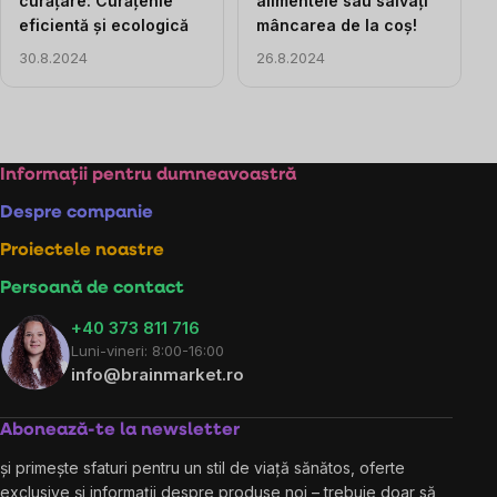
curățare: Curățenie
alimentele sau salvați
eficientă și ecologică
mâncarea de la coș!
30.8.2024
26.8.2024
Controlul
listărilor
Subsol
Informații pentru dumneavoastră
Despre companie
Proiectele noastre
Persoană de contact
+40 373 811 716
Luni-vineri: 8:00-16:00
info@brainmarket.ro
Abonează-te la newsletter
și primește sfaturi pentru un stil de viață sănătos, oferte
exclusive și informații despre produse noi – trebuie doar să