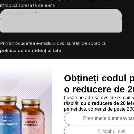
introduci adresa ta de e-mail.
Adresă de e-mail
Prin introducerea e-mailului dvs. sunteți de acord cu
politica de confidențialitate
Abonare
Obțineți codul 
Urmărește-ne pe rețelele sociale:
o reducere de 20
Peste 200.000 de recenzii verificate
Produsele noastre sunt testa
Lăsați-ne adresa dvs. de e-mail 
răsplăti
cu o reducere de 20 lei
d
primei dvs. comenzi de peste 200 