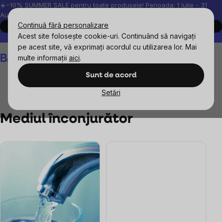
Treci
☀️−10% SUMMER SALE pentru toate produsele! Perioada: 1 Iulie - 31
August, 2026.
la
Continuă fără personalizare
Cumpără acum
conținut
Acest site folosește cookie-uri. Continuând să navigați
Peste 200.000 de recenzii verificate
Produsele noastre sunt testa
pe acest site, vă exprimați acordul cu utilizarea lor. Mai
Coş
multe informații
aici
.
de
cumpărături
Sunt de acord
Setări
Blog
Mediul înconjurător
Mediul înconjurător
Listă
articole