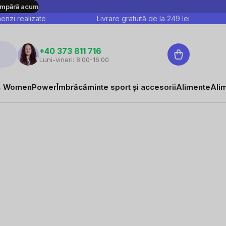
mpără acum
nzi realizate
Livrare gratuită de la
249
lei
Coş
+40 373 811 716
Luni-vineri: 8:00-16:00
de
cumpărături
 WomenPower
Îmbrăcăminte sport și accesorii
Alimente
Ali