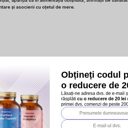
al, apariția sa în alimentația obișnuită, afirmații de sănătate
tare și asocierii cu oțetul de mere.
Obțineți codul 
 el
l are nevoie doar de cantități mici. Se găsește în mod natural în 
o reducere de 20
de compoziția dietei. Organismul nu poate produce crom de sine st
Lăsați-ne adresa dvs. de e-mail 
omul nu este atât de "cunoscut" media ca, de exemplu, fierul sau m
răsplăti
cu o reducere de 20 lei
d
ținerea nivelului normal de glucoză în sânge*.
primei dvs. comenzi de peste 200 