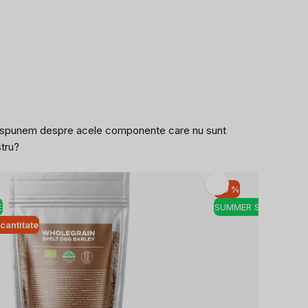
ce să spunem despre acele componente care nu sunt
stru?
-10 %
E
SUMMER SALE
cantitate