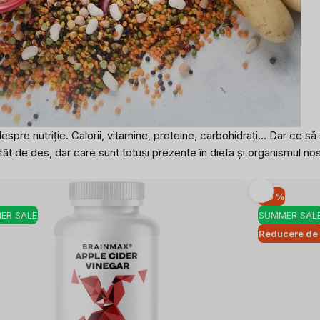
espre nutriție. Calorii, vitamine, proteine, carbohidrați... Dar 
t de des, dar care sunt totuși prezente în dieta și organismul no
-10 %
ER SALE
SUMMER SAL
Reducere de 