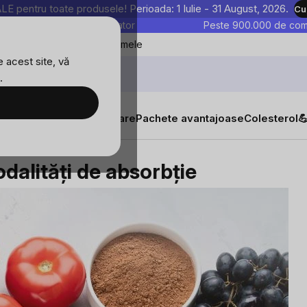
entru toate produsele! Perioada: 1 Iulie - 31 August, 2026.
Cu
astre sunt testate în laborator
Peste 900.000 de come
Blog
Favoritele mele
 acest site, vă
.
tăți
Suplimente alimentare
Pachete avantajoase
Colesterol

 modalități de absorbție
dalități de absorbție