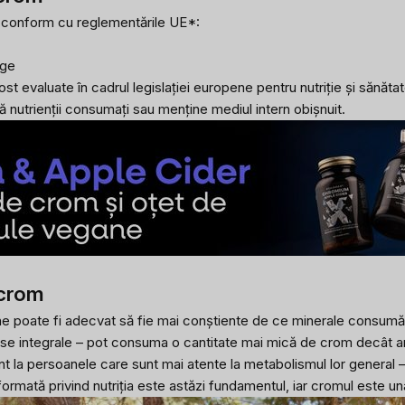
e conform cu reglementările UE*:
nge
st evaluate în cadrul legislației europene pentru nutriție și sănăta
 nutrienții consumați sau menține mediul intern obișnuit.
 crom
ne poate fi adecvat să fie mai conștiente de ce minerale consumă 
use integrale – pot consuma o cantitate mai mică de crom decât ar 
a persoanele care sunt mai atente la metabolismul lor general – fi
nformată privind nutriția este astăzi fundamentul, iar cromul este u