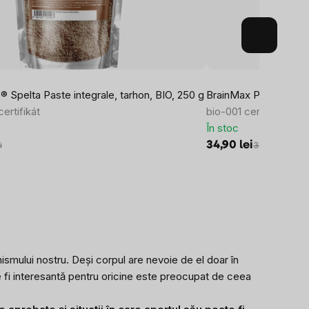
 Spelta Paste integrale, tarhon, BIO, 250 g
BrainMax Pure® Făină 
ertifikát
bio-001 certificat
În stoc
34,90 lei
i
38,79 lei
ismului nostru. Deși corpul are nevoie de el doar în
oate fi interesantă pentru oricine este preocupat de ceea