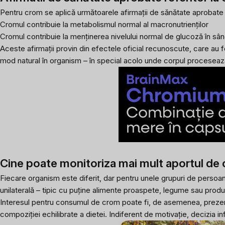
Pentru crom se aplică următoarele afirmații de sănătate aprobat
Cromul contribuie la metabolismul normal al macronutrienților
Cromul contribuie la menținerea nivelului normal de glucoză în sâ
Aceste afirmații provin din efectele oficial recunoscute, care au fo
mod natural în organism – în special acolo unde corpul procesează
Cine poate monitoriza mai mult aportul de
Fiecare organism este diferit, dar pentru unele grupuri de persoa
unilaterală – tipic cu puține alimente proaspete, legume sau prod
Interesul pentru consumul de crom poate fi, de asemenea, prezent l
compoziției echilibrate a dietei. Indiferent de motivație, decizia i