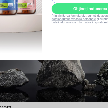
Obțineți reducerea
Prin trimiterea formularului, sunteți de aco
datelor dumneavoastră personale
și cu pri
buletinelor noastre informative inspiraționa
 crom