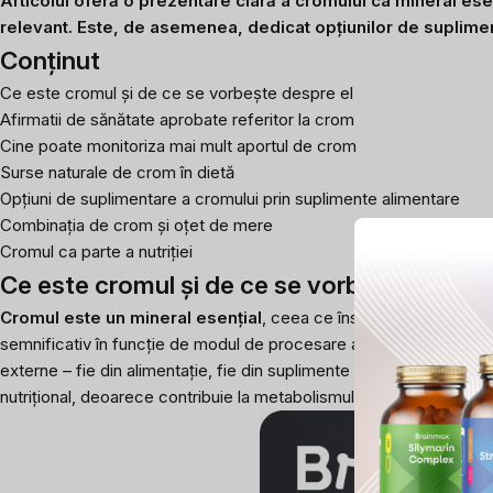
Articolul oferă o prezentare clară a cromului ca mineral esenți
relevant. Este, de asemenea, dedicat opțiunilor de suplimen
Conținut
Ce este cromul și de ce se vorbește despre el
Afirmatii de sănătate aprobate referitor la crom
Cine poate monitoriza mai mult aportul de crom
Surse naturale de crom în dietă
Opțiuni de suplimentare a cromului prin suplimente alimentare
Combinația de crom și oțet de mere
Cromul ca parte a nutriției
Ce este cromul și de ce se vorbește despre
Cromul este un mineral esențial
, ceea ce înseamnă că organismu
semnificativ în funcție de modul de procesare a alimentelor sau 
externe – fie din alimentație, fie din suplimente alimentare.
Deși cr
nutrițional, deoarece contribuie la metabolismul nutrienților și men