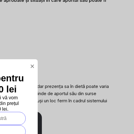
 aprobate și situații în care aportul său poate fi
×
pentru
diverse alimente, dar prezența sa în dietă poate varia
 lei
ătător, așa că depinde de aportul său din surse
și vă vom
agneziul, are totuși un loc ferm în cadrul sistemului
in prețul
lei.