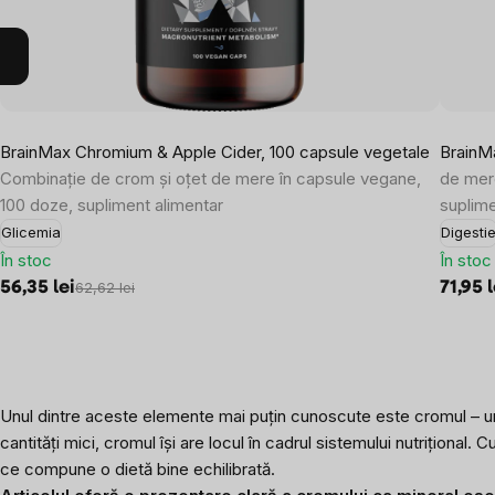
BrainMax Chromium & Apple Cider, 100 capsule vegetale
BrainM
Combinație de crom și oțet de mere în capsule vegane,
de mere
100 doze, supliment alimentar
suplime
Glicemia
Digesti
În stoc
În stoc
56,35 lei
71,95 l
62,62 lei
Unul dintre aceste elemente mai puțin cunoscute este cromul – un m
cantități mici, cromul își are locul în cadrul sistemului nutriționa
ce compune o dietă bine echilibrată.