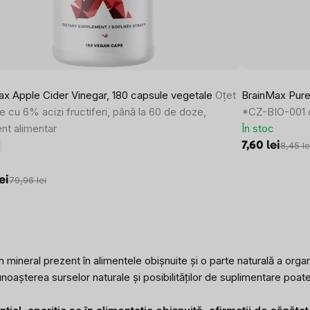
ax Apple Cider Vinegar, 180 capsule vegetale
Oțet
BrainMax Pure®
 cu 6% acizi fructiferi, până la 60 de doze,
*CZ-BIO-001 c
nt alimentar
În stoc
7,60 lei
e
8,45 le
ei
79,96 lei
ineral prezent în alimentele obișnuite și o parte naturală a organ
l. Cunoașterea surselor naturale și posibilităților de suplimentare p