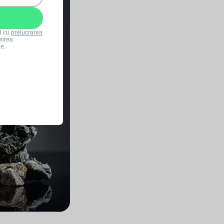
rd cu
prelucrarea
mirea
le.