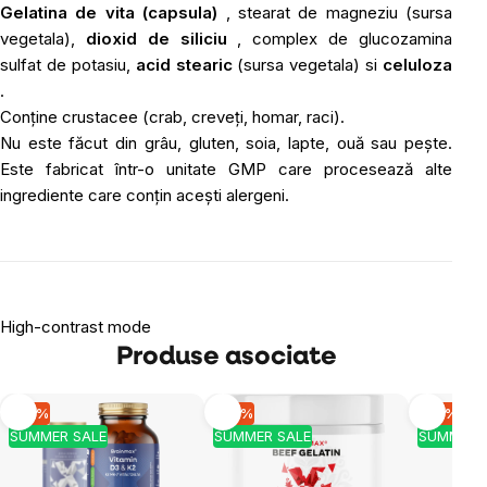
Gelatina de vita (capsula)
, stearat de magneziu (sursa
vegetala),
dioxid de siliciu
, complex de glucozamina
sulfat de potasiu,
acid stearic
(sursa vegetala) si
celuloza
.
Conține crustacee (crab, creveți, homar, raci).
Nu este făcut din grâu, gluten, soia, lapte, ouă sau pește.
Este fabricat într-o unitate GMP care procesează alte
ingrediente care conțin acești alergeni.
High-contrast mode
Produse asociate
-10 %
-10 %
-10 %
SUMMER SALE
SUMMER SALE
SUMMER 