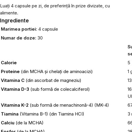
Luați 4 capsule pe zi, de preferință în prize divizate, cu
alimente.
Ingrediente
Marimea portiei:
4 capsule
Numar de doze:
30
S
s
Calorie
5
Proteine
​​(din MCHA și chelați de aminoacizi)
1 
Vitamina C
(din ascorbat de magneziu)
1
Vitamina D-3
(sub formă de colecalciferol)
1
UI
Vitamina K-2
(sub formă de menachinonă-4) (MK-4)
6
Tiamina
(Vitamina B-1) (din Tiamina HCI)
3
Calciu
(de la MCHA)
6
Fosfor
(de la MCHA)
2