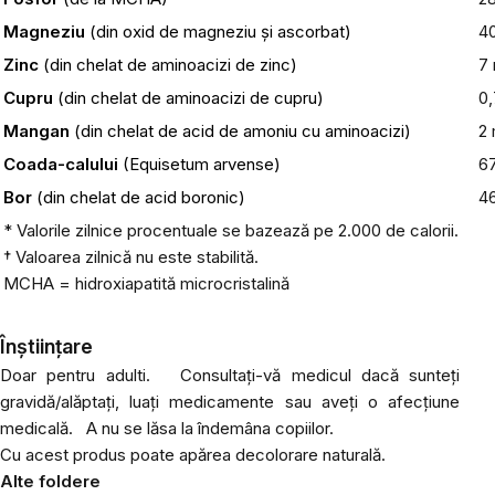
Magneziu
(din oxid de magneziu și ascorbat)
4
Zinc
(din chelat de aminoacizi de zinc)
7
Cupru
(din chelat de aminoacizi de cupru)
0
Mangan
(din chelat de acid de amoniu cu aminoacizi)
2
Coada-calului
(Equisetum arvense)
6
Bor
(din chelat de acid boronic)
4
* Valorile zilnice procentuale se bazează pe 2.000 de calorii.
† Valoarea zilnică nu este stabilită.
MCHA = hidroxiapatită microcristalină
Înștiințare
Doar pentru adulti.
Consultați-vă medicul dacă sunteți
gravidă/alăptați, luați medicamente sau aveți o afecțiune
medicală.
A nu se lăsa la îndemâna copiilor.
Cu acest produs poate apărea decolorare naturală.
Alte foldere