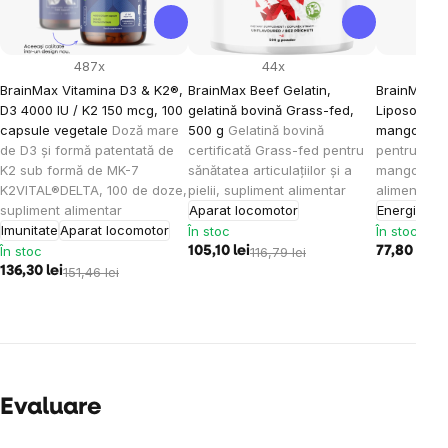
487x
44x
BrainMax Vitamina D3 & K2®,
BrainMax Beef Gelatin,
BrainMax K
D3 4000 IU / K2 150 mcg, 100
gelatină bovină Grass-fed,
Liposomal V
capsule vegetale
Doză mare
500 g
Gelatină bovină
mango, 15
de D3 și formă patentată de
certificată Grass-fed pentru
pentru cop
K2 sub formă de MK-7
sănătatea articulațiilor și a
mango, 30 
K2VITAL®DELTA, 100 de doze,
pielii, supliment alimentar
alimentar
supliment alimentar
Aparat locomotor
Energie
Imu
Imunitate
Aparat locomotor
În stoc
În stoc
În stoc
105,10 lei
116,79 lei
77,80 lei
86
136,30 lei
151,46 lei
Evaluare