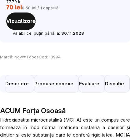
77,79 lei
70 lei
0,58 lei / 1 capsulă
Evaluare
preţ:
Vizualizare
Valabil cel puțin până la:
30.11.2028
Marcă:
Now® Foods
Cod:
13994
Descriere
Produse conexe
Evaluare
Discuție
Prod
ACUM Forța Osoasă
Hidroxiapatita microcristalină (MCHA) este un compus care
formează în mod normal matricea cristalină a oaselor și
dinților și este substanța care le conferă rigiditatea.
MCHA