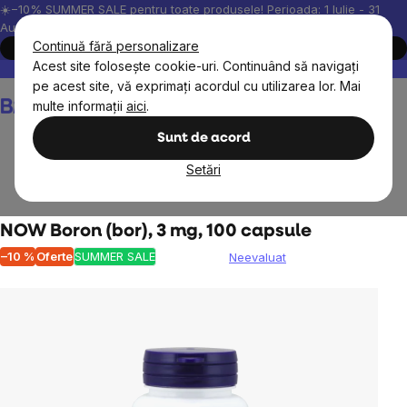
Treci
☀️−10% SUMMER SALE pentru toate produsele! Perioada: 1 Iulie - 31
August, 2026.
la
Continuă fără personalizare
Cumpără acum
conținut
Acest site folosește cookie-uri. Continuând să navigați
Peste 200.000 de recenzii verificate
Produsele noastre sunt testa
pe acest site, vă exprimați acordul cu utilizarea lor. Mai
Coş
multe informații
aici
.
de
cumpărături
Sunt de acord
Setări
Suplimente alimentare
Minerale
NOW Boron (bor), 3 mg, 100 capsule
–10 %
Oferte
SUMMER SALE
Neevaluat
Evaluarea
medie
a
produsului
este
0,0
din
5