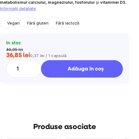
metabolismul calciului, magneziului, fosforului
și
vitaminei D3.
Informaţii detaliate
Vegan
Fără gluten
Fără lactoză
In stoc
40,95 lei
36,85 lei
0,37 lei / 1 capsulă
Evaluare
preţ:
Adăuga în coş
Produse asociate