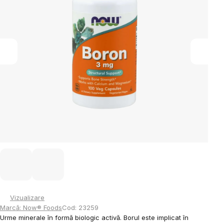
stele.
Vizualizare
Marcă:
Now® Foods
Cod:
23259
Urme minerale în formă biologic activă. Borul este implicat în