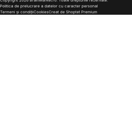
Copyright
2026
BrainMarket.ro. Toate drepturile rezervate.
Politica de prelucrare a datelor cu caracter personal
Termeni și condiții
Cookies
Creat de Shoptet Premium