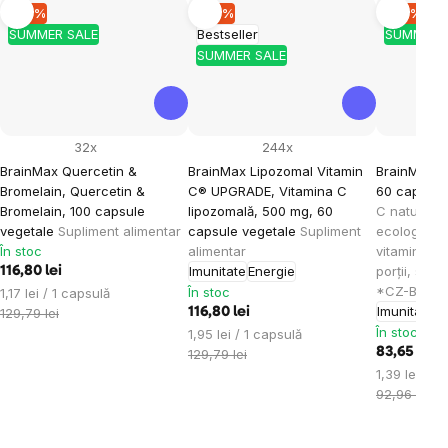
–10 %
–10 %
–10 %
SUMMER SALE
Bestseller
SUMMER 
SUMMER SALE
32x
244x
BrainMax Quercetin &
BrainMax Lipozomal Vitamin
BrainMax O
Bromelain, Quercetin &
C® UPGRADE, Vitamina C
60 capsule
Bromelain, 100 capsule
lipozomală, 500 mg, 60
C naturală 
vegetale
Supliment alimentar
capsule vegetale
Supliment
ecologică,
În stoc
alimentar
vitamina C 
Imunitate
Energie
porții, supl
116,80 lei
*CZ-BIO-001
Evaluare
În stoc
1,17 lei / 1 capsulă
Imunitate
E
preţ:
129,79 lei
116,80 lei
În stoc
Evaluare
1,95 lei / 1 capsulă
preţ:
83,65 lei
129,79 lei
Evaluare
1,39 lei / 1
preţ:
92,96 lei