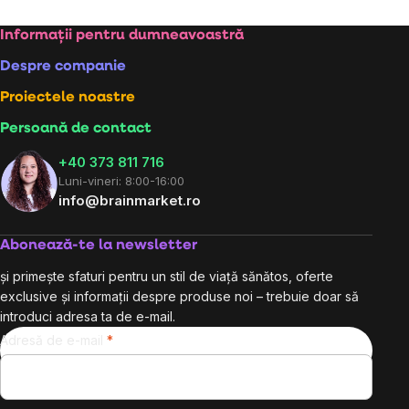
Subsol
Informații pentru dumneavoastră
Despre companie
Proiectele noastre
Persoană de contact
+40 373 811 716
Luni-vineri: 8:00-16:00
info@brainmarket.ro
Abonează-te la newsletter
și primește sfaturi pentru un stil de viață sănătos, oferte
exclusive și informații despre produse noi – trebuie doar să
introduci adresa ta de e-mail.
Adresă de e-mail