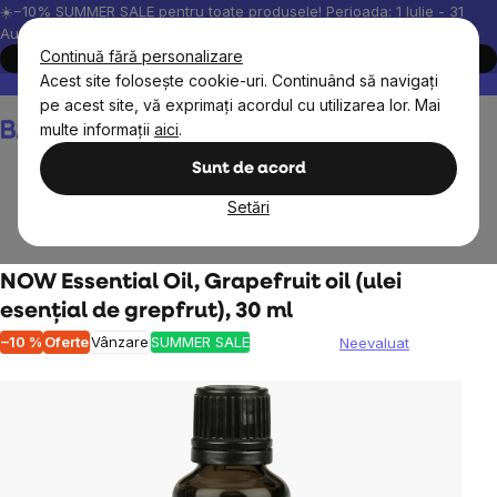
Treci
☀️−10% SUMMER SALE pentru toate produsele! Perioada: 1 Iulie - 31
August, 2026.
la
Continuă fără personalizare
Cumpără acum
conținut
Acest site folosește cookie-uri. Continuând să navigați
Peste 200.000 de recenzii verificate
Produsele noastre sunt testa
pe acest site, vă exprimați acordul cu utilizarea lor. Mai
Coş
multe informații
aici
.
de
cumpărături
Sunt de acord
Setări
Pentru acasă
Aromaterapii
NOW Essential Oil, Grapefruit oil (ulei
esențial de grepfrut), 30 ml
–10 %
Oferte
Vânzare
SUMMER SALE
Neevaluat
Evaluarea
medie
a
produsului
este
0,0
din