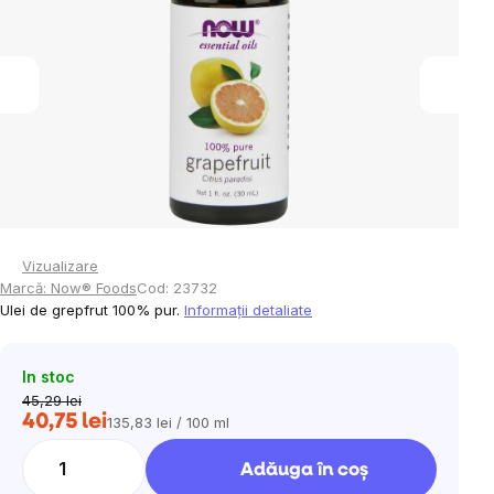
5
stele.
Vizualizare
Marcă:
Now® Foods
Cod:
23732
Ulei de grepfrut 100% pur.
Informaţii detaliate
In stoc
45,29 lei
40,75 lei
135,83 lei / 100 ml
Evaluare
preţ:
Adăuga în coş