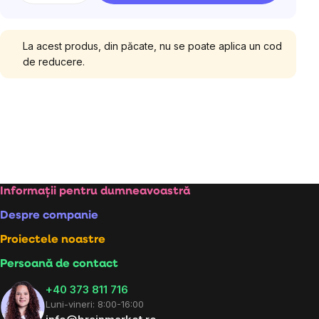
La acest produs, din păcate, nu se poate aplica un cod
de reducere.
Subsol
Informații pentru dumneavoastră
Despre companie
Proiectele noastre
Persoană de contact
+40 373 811 716
Luni-vineri: 8:00-16:00