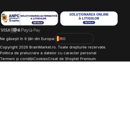
Ne găsești în 9 țări din Europa:
RO
Copyright
2026
BrainMarket.ro. Toate drepturile rezervate.
Politica de prelucrare a datelor cu caracter personal
Termeni și condiții
Cookies
Creat de Shoptet Premium