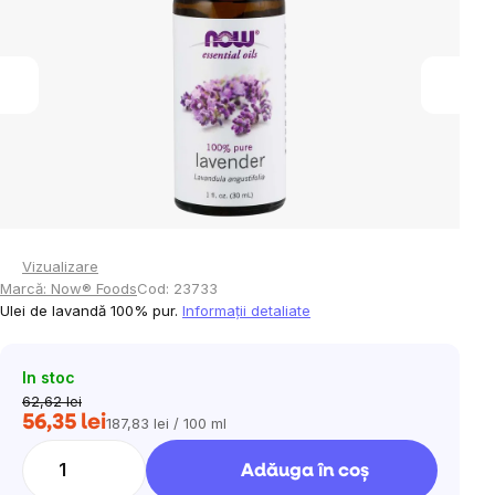
5
stele.
Vizualizare
Marcă:
Now® Foods
Cod:
23733
Ulei de lavandă 100% pur.
Informaţii detaliate
In stoc
62,62 lei
56,35 lei
187,83 lei / 100 ml
Evaluare
preţ:
Adăuga în coş