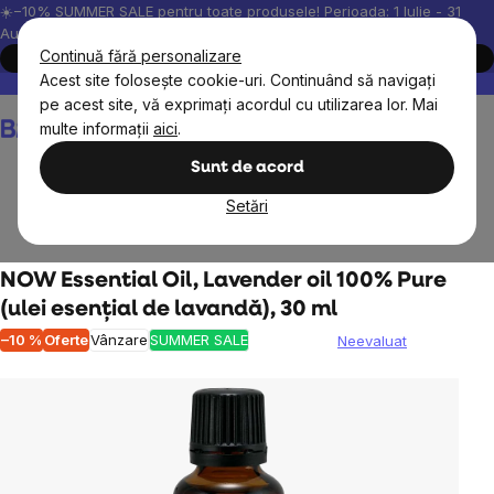
Treci
☀️−10% SUMMER SALE pentru toate produsele! Perioada: 1 Iulie - 31
August, 2026.
la
Continuă fără personalizare
Cumpără acum
conținut
Acest site folosește cookie-uri. Continuând să navigați
Peste 200.000 de recenzii verificate
Produsele noastre sunt testa
pe acest site, vă exprimați acordul cu utilizarea lor. Mai
Coş
multe informații
aici
.
de
cumpărături
Sunt de acord
Setări
Pentru acasă
Aromaterapii
NOW Essential Oil, Lavender oil 100% Pure
(ulei esențial de lavandă), 30 ml
–10 %
Oferte
Vânzare
SUMMER SALE
Neevaluat
Evaluarea
medie
a
produsului
este
0,0
din