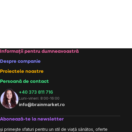
Subsol
Informații pentru dumneavoastră
Despre companie
Proiectele noastre
Persoană de contact
+40 373 811 716
Luni-vineri: 8:00-16:00
info@brainmarket.ro
Abonează-te la newsletter
și primește sfaturi pentru un stil de viață sănătos, oferte