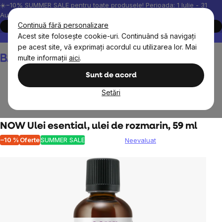
Treci
☀️−10% SUMMER SALE pentru toate produsele! Perioada: 1 Iulie - 31
August, 2026.
la
Continuă fără personalizare
Cumpără acum
conținut
Acest site folosește cookie-uri. Continuând să navigați
Peste 200.000 de recenzii verificate
Produsele noastre sunt testa
pe acest site, vă exprimați acordul cu utilizarea lor. Mai
Coş
multe informații
aici
.
de
cumpărături
Sunt de acord
Setări
Pentru acasă
NOW Ulei esential, ulei de rozmarin, 59 ml
–10 %
Oferte
SUMMER SALE
Neevaluat
Evaluarea
medie
a
produsului
este
0,0
din
5