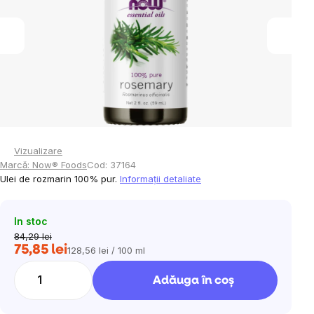
stele.
Vizualizare
Marcă:
Now® Foods
Cod:
37164
Ulei de rozmarin 100% pur.
Informaţii detaliate
In stoc
84,29 lei
75,85 lei
128,56 lei / 100 ml
Evaluare
preţ:
Adăuga în coş