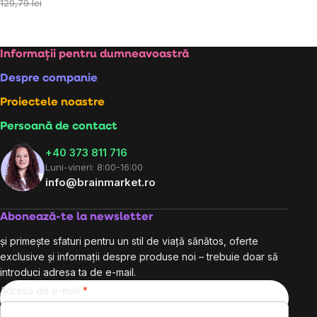
preţ:
129,79 lei
Subsol
Informații pentru dumneavoastră
Despre companie
Proiectele noastre
Persoană de contact
+40 373 811 716
Luni-vineri: 8:00-16:00
info@brainmarket.ro
Abonează-te la newsletter
și primește sfaturi pentru un stil de viață sănătos, oferte
exclusive și informații despre produse noi – trebuie doar să
introduci adresa ta de e-mail.
Adresă de e-mail