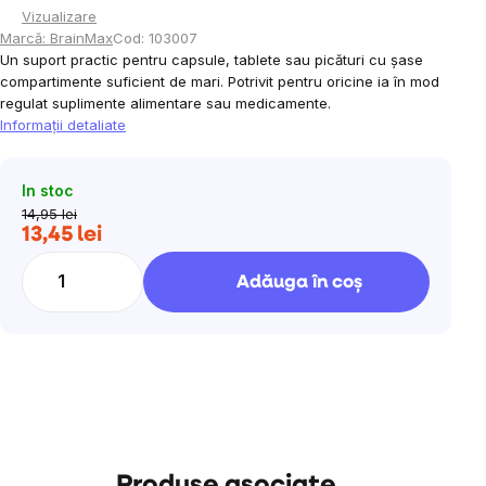
Vizualizare
Marcă:
BrainMax
Cod:
103007
Un suport practic pentru capsule, tablete sau picături cu șase
compartimente suficient de mari. Potrivit pentru oricine ia în mod
regulat suplimente alimentare sau medicamente.
Informaţii detaliate
In stoc
14,95 lei
13,45 lei
Evaluare
preţ:
Adăuga în coş