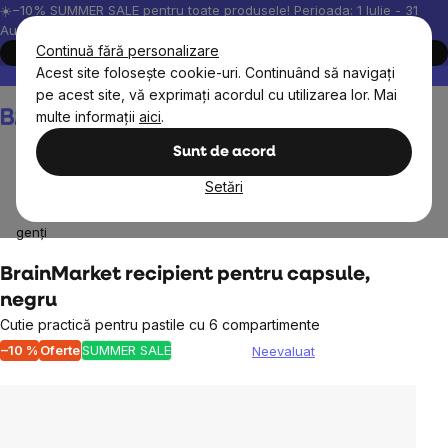
Treci
☀️−10% SUMMER SALE pentru toate produsele! Perioada: 1 Iulie - 31
August, 2026.
la
Continuă fără personalizare
Cumpără acum
conținut
Acest site folosește cookie-uri. Continuând să navigați
Peste 200.000 de recenzii verificate
Produsele noastre sunt testa
pe acest site, vă exprimați acordul cu utilizarea lor. Mai
Coş
multe informații
aici
.
de
cumpărături
Sunt de acord
Setări
Pentru acasă
Cutii pentru mâncare, sticle, shakere,
genți
BrainMarket recipient pentru capsule,
negru
Cutie practică pentru pastile cu 6 compartimente
–10 %
Oferte
SUMMER SALE
Neevaluat
Evaluarea
medie
a
produsului
este