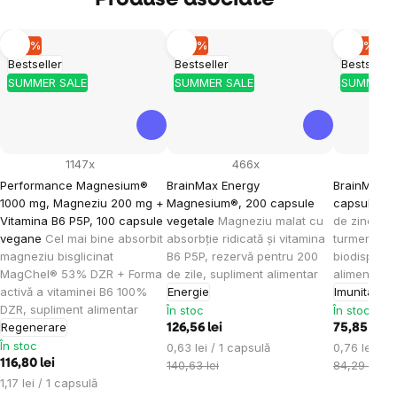
Produse asociate
–10 %
–10 %
–10 %
Bestseller
Bestseller
Bestseller
SUMMER SALE
SUMMER SALE
SUMMER 
1147x
466x
Performance Magnesium®
BrainMax Energy
BrainMax Z
1000 mg, Magneziu 200 mg +
Magnesium®, 200 capsule
capsule ve
Vitamina B6 P5P, 100 capsule
vegetale
Magneziu malat cu
de zinc, cu
vegane
Cel mai bine absorbit
absorbție ridicată și vitamina
turmeric în
magneziu bisglicinat
B6 P5P, rezervă pentru 200
biodisponib
MagChel® 53% DZR + Forma
de zile, supliment alimentar
alimentar
activă a vitaminei B6 100%
Energie
Imunitate
DZR, supliment alimentar
În stoc
În stoc
Regenerare
126,56 lei
75,85 lei
În stoc
Evaluare
Evaluare
0,63 lei / 1 capsulă
0,76 lei / 1
116,80 lei
preţ:
preţ:
140,63 lei
84,29 lei
Evaluare
1,17 lei / 1 capsulă