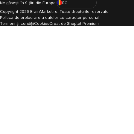
Ne găsești în 9 țări din Europa:
RO
Copyright
2026
BrainMarket.ro. Toate drepturile rezervate.
Politica de prelucrare a datelor cu caracter personal
Termeni și condiții
Cookies
Creat de Shoptet Premium