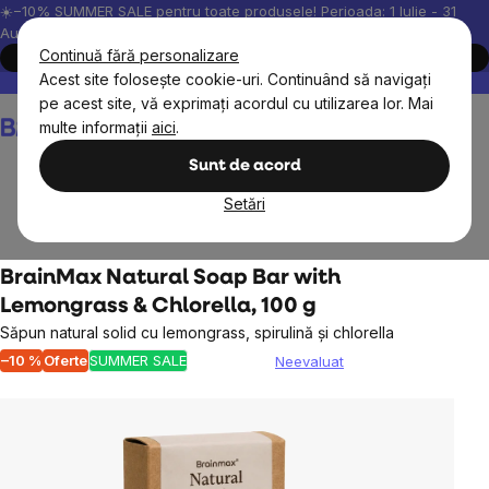
Treci
☀️−10% SUMMER SALE pentru toate produsele! Perioada: 1 Iulie - 31
August, 2026.
la
Continuă fără personalizare
Cumpără acum
conținut
Acest site folosește cookie-uri. Continuând să navigați
Peste 200.000 de recenzii verificate
Produsele noastre sunt testa
pe acest site, vă exprimați acordul cu utilizarea lor. Mai
Coş
multe informații
aici
.
de
cumpărături
Sunt de acord
Setări
Cosmetice naturale
Îngrijirea corpului
BrainMax Natural Soap Bar with
Lemongrass & Chlorella, 100 g
Săpun natural solid cu lemongrass, spirulină și chlorella
–10 %
Oferte
SUMMER SALE
Neevaluat
Evaluarea
medie
a
produsului
este
0,0