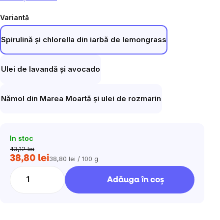
Variantă
Spirulină și chlorella din iarbă de lemongrass
Ulei de lavandă și avocado
Nămol din Marea Moartă și ulei de rozmarin
In stoc
43,12 lei
38,80 lei
38,80 lei / 100 g
Evaluare
preţ:
Adăuga în coş