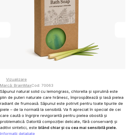
din
5
stele.
Vizualizare
Marcă:
BrainMax
Cod:
70063
Săpunul natural solid cu lemongrass, chlorella și spirulină este
plin de puteri naturale care hrănesc, împrospătează și lasă pielea
radiant de frumoasă. Săpunul este potrivit pentru toate tipurile de
piele – de la normală la sensibilă. Va fi apreciat în special de cei
care caută o îngrijire revigorantă pentru pielea obosită și
problematică. Datorită compoziției delicate, fără conservanți și
aditivi sintetici, este
blând chiar și cu cea mai sensibilă piele.
Informaţii detaliate