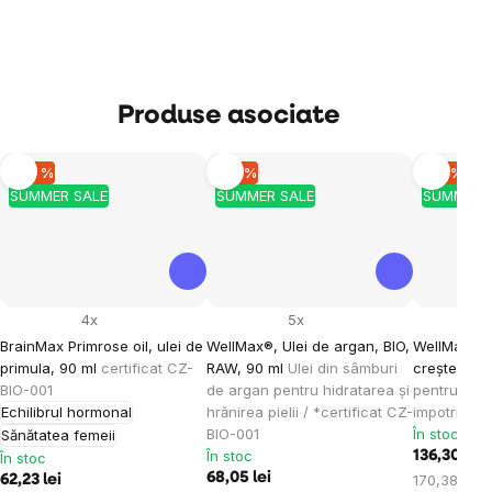
Produse asociate
–20 %
–10 %
–10 %
SUMMER SALE
SUMMER SALE
SUMMER 
4x
5x
BrainMax Primrose oil, ulei de
WellMax®, Ulei de argan, BIO,
WellMax® S
primula, 90 ml
certificat CZ-
RAW, 90 ml
Ulei din sâmburi
creșterea p
BIO-001
de argan pentru hidratarea și
pentru cres
Echilibrul hormonal
hrănirea pielii / *certificat CZ-
impotriva c
BIO-001
În stoc
Sănătatea femeii
În stoc
136,30 lei
În stoc
68,05 lei
Evaluare
170,38 lei /
62,23 lei