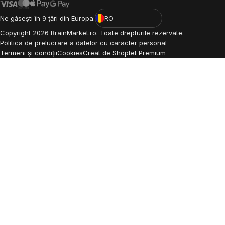
Ne găsești în 9 țări din Europa:
RO
Copyright
2026
BrainMarket.ro. Toate drepturile rezervate.
Politica de prelucrare a datelor cu caracter personal
Termeni și condiții
Cookies
Creat de Shoptet Premium