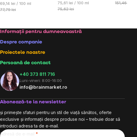
Evaluare
preţ:
75,61 lei / 100 ml
151,46 lei
Evaluare
69,14 lei / 100 ml
preţ:
75,62 lei
preţ:
77,79 lei
Subsol
Informații pentru dumneavoastră
Despre companie
Proiectele noastre
Persoană de contact
+40 373 811 716
Luni-vineri: 8:00-16:00
info@brainmarket.ro
Abonează-te la newsletter
și primește sfaturi pentru un stil de viață sănătos, oferte
exclusive și informații despre produse noi – trebuie doar să
introduci adresa ta de e-mail.
Adresă de e-mail