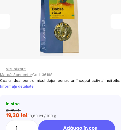
5
stele.
Vizualizare
Marcă:
Sonnentor
Cod:
36168
Ceaiul ideal pentru micul dejun pentru un început activ al noii zile.
Informaţii detaliate
In stoc
21,45 lei
19,30 lei
38,60 lei / 100 g
Evaluare
preţ:
Adăuga în coş