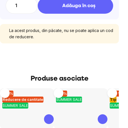
preţ:
Adăuga în coş
La acest produs, din păcate, nu se poate aplica un cod
de reducere.
Produse asociate
–10 %
–10 %
–20 %
Reducere de cantitate
SUMMER SALE
Tip
SUMMER SALE
SUMMER 