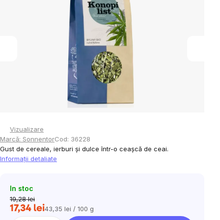
din
5
stele.
Vizualizare
Marcă:
Sonnentor
Cod:
36228
Gust de cereale, ierburi și dulce într-o ceașcă de ceai.
Informaţii detaliate
In stoc
19,28 lei
17,34 lei
43,35 lei / 100 g
Evaluare