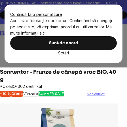
Treci
☀️−10% SUMMER SALE pentru toate produsele! Perioada: 1 Iulie - 31
August, 2026.
la
Continuă fără personalizare
Cumpără acum
conținut
Acest site folosește cookie-uri. Continuând să navigați
Peste 200.000 de recenzii verificate
Produsele noastre sunt testa
pe acest site, vă exprimați acordul cu utilizarea lor. Mai
Coş
multe informații
aici
.
de
cumpărături
Sunt de acord
Setări
Alimente
Ceai, cafea, cacao
Ceaiuri din plante
Sonnentor - Frunze de cânepă vrac BIO, 40
g
*CZ-BIO-002 certifikát
–10 %
Oferte
Vânzare
SUMMER SALE
Neevaluat
Evaluarea
medie
a
produsului
este
0,0